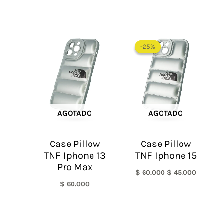
El
El
precio
precio
-25%
-25%
original
actual
era:
es:
$ 60.000.
$ 45.0
AGOTADO
AGOTADO
Case Pillow
Case Pillow
TNF Iphone 13
TNF Iphone 15
Pro Max
$
60.000
$
45.000
$
60.000