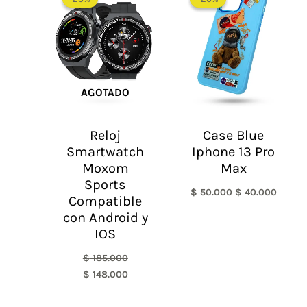
original
actual
original
actual
era:
es:
era:
es:
$ 185.000.
$ 148.000.
$ 50.000.
$ 40.0
AGOTADO
Reloj
Case Blue
Smartwatch
Iphone 13 Pro
Moxom
Max
Sports
$
50.000
$
40.000
Compatible
con Android y
IOS
$
185.000
$
148.000