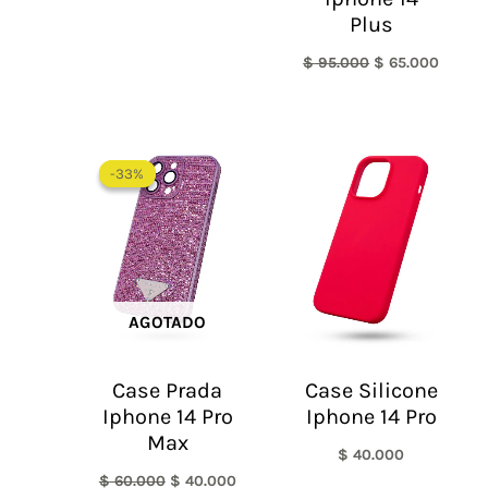
Plus
$
95.000
$
65.000
El
El
precio
precio
-33%
-33%
original
actual
era:
es:
$ 60.000.
$ 40.000.
AGOTADO
Case Prada
Case Silicone
Iphone 14 Pro
Iphone 14 Pro
Max
$
40.000
$
60.000
$
40.000