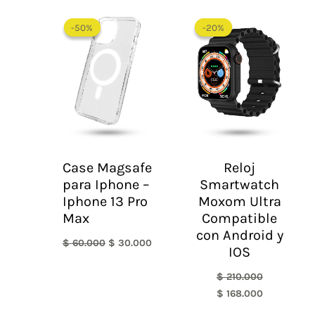
El
El
El
El
precio
precio
precio
precio
-50%
-50%
-20%
-20%
original
actual
original
actual
era:
es:
era:
es:
$ 60.000.
$ 30.000.
$ 210.000.
$ 168.000.
Case Magsafe
Reloj
para Iphone –
Smartwatch
Iphone 13 Pro
Moxom Ultra
Max
Compatible
con Android y
$
60.000
$
30.000
IOS
$
210.000
$
168.000