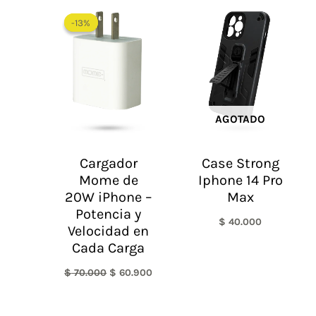
El
El
precio
precio
-13%
-13%
original
actual
era:
es:
$ 70.000.
$ 60.900.
AGOTADO
Cargador
Case Strong
Mome de
Iphone 14 Pro
20W iPhone –
Max
Potencia y
$
40.000
Velocidad en
Cada Carga
$
70.000
$
60.900