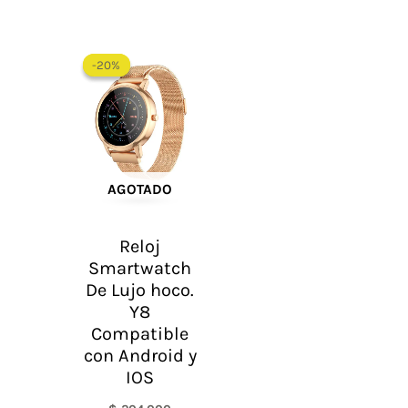
El
El
precio
precio
-20%
-20%
original
actual
era:
es:
$ 204.000.
$ 163.200.
AGOTADO
Reloj
Smartwatch
De Lujo hoco.
Y8
Compatible
con Android y
IOS