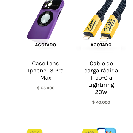
AGOTADO
AGOTADO
Case Lens
Cable de
Iphone 13 Pro
carga rápida
Max
Tipo-C a
Lightning
$
55.000
20W
$
40.000
El
El
El
El
precio
precio
precio
precio
-20%
-20%
-20%
-20%