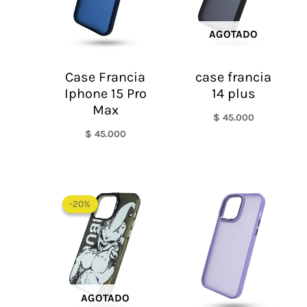
AGOTADO
Case Francia
case francia
Iphone 15 Pro
14 plus
Max
$
45.000
$
45.000
El
El
precio
precio
-20%
-20%
original
actual
era:
es:
$ 60.000.
$ 48.000.
AGOTADO