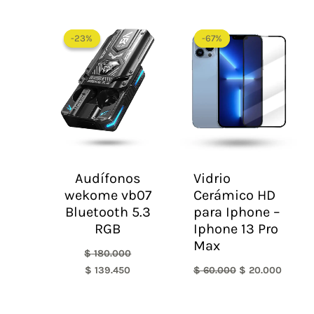
El
El
El
El
precio
precio
precio
precio
-23%
-23%
-67%
-67%
original
actual
original
actual
era:
es:
era:
es:
$ 180.000.
$ 139.450.
$ 60.000.
$ 20.0
Audífonos
Vidrio
wekome vb07
Cerámico HD
Bluetooth 5.3
para Iphone –
RGB
Iphone 13 Pro
Max
$
180.000
$
139.450
$
60.000
$
20.000