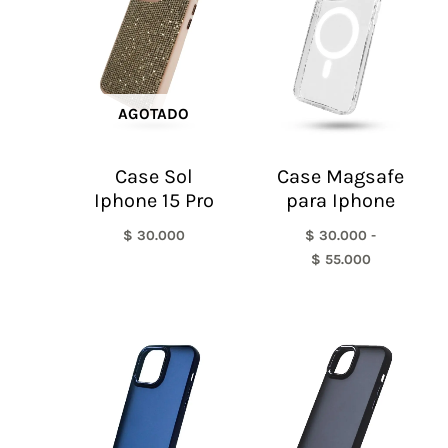
desde
$ 30.000
hasta
$ 55.000
AGOTADO
Case Sol
Case Magsafe
Iphone 15 Pro
para Iphone
$
30.000
$
30.000
-
$
55.000