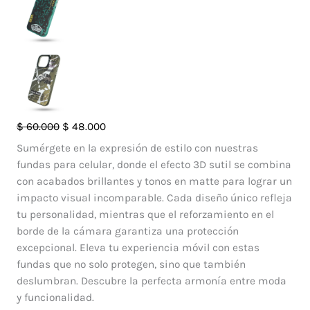
Case
El
El
$
60.000
$
48.000
So
precio
precio
Sumérgete en la expresión de estilo con nuestras
Cool
original
actual
fundas para celular, donde el efecto 3D sutil se combina
Vans
era:
es:
con acabados brillantes y tonos en matte para lograr un
Iphone
$ 60.000.
$ 48.000.
impacto visual incomparable. Cada diseño único refleja
13
tu personalidad, mientras que el reforzamiento en el
Pro
borde de la cámara garantiza una protección
Max
excepcional. Eleva tu experiencia móvil con estas
cantidad
fundas que no solo protegen, sino que también
deslumbran. Descubre la perfecta armonía entre moda
y funcionalidad.