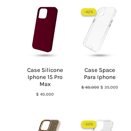
El
El
precio
precio
-42%
-42%
original
actual
era:
es:
$ 60.000.
$ 35.0
Case Silicone
Case Space
Iphone 15 Pro
Para Iphone
Max
$
60.000
$
35.000
$
40.000
Rango
de
-50%
-50%
precios: