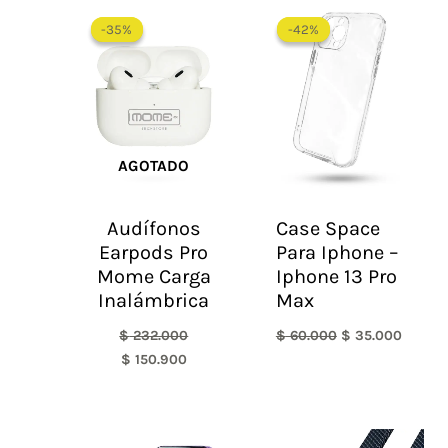
El
El
El
El
precio
precio
precio
precio
-35%
-35%
-42%
-42%
original
actual
original
actual
era:
es:
era:
es:
$ 232.000.
$ 150.900.
$ 60.000.
$ 35.0
AGOTADO
Audífonos
Case Space
Earpods Pro
Para Iphone –
Mome Carga
Iphone 13 Pro
Inalámbrica
Max
$
232.000
$
60.000
$
35.000
$
150.900