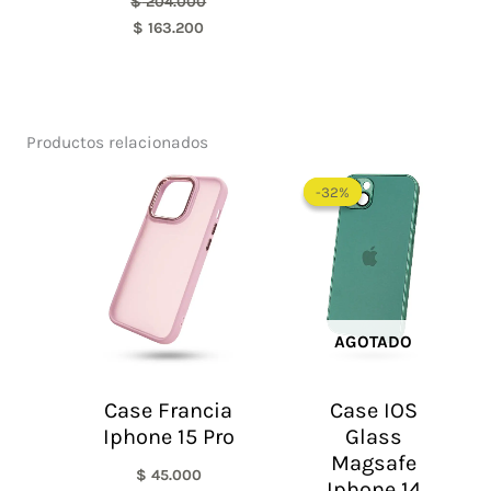
$
204.000
$
163.200
Productos relacionados
El
El
precio
precio
-32%
-32%
original
actual
era:
es:
$ 95.000.
$ 65.0
AGOTADO
Case Francia
Case IOS
Iphone 15 Pro
Glass
Magsafe
$
45.000
Iphone 14