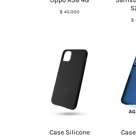
S
$
45.000
$
AG
Case Silicone
Case