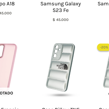
po A18
Samsung Galaxy
Sam
S23 Fe
45.000
$
45.000
-20%
-20%
OTADO