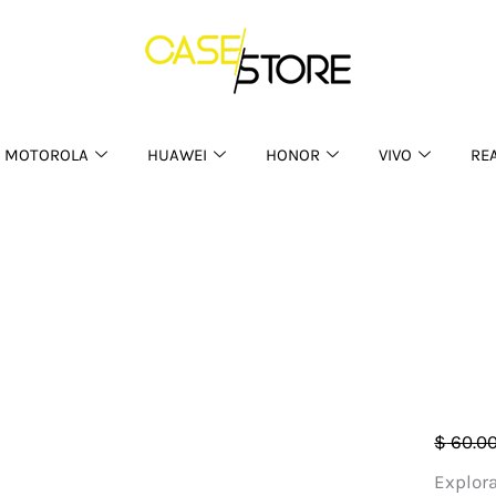
MOTOROLA
HUAWEI
HONOR
VIVO
RE
Case
$
60.0
Pillow
Explora