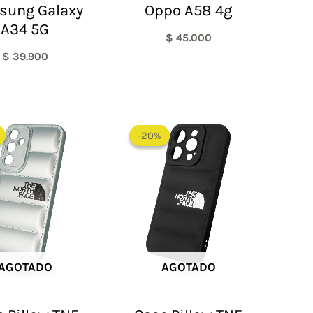
sung Galaxy
Oppo A58 4g
A34 5G
$
45.000
$
39.900
El
El
El
El
precio
precio
precio
precio
-20%
-20%
original
actual
original
actual
era:
es:
era:
es:
$ 60.000.
$ 48.000.
$ 60.000.
$ 48.000.
AGOTADO
AGOTADO