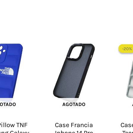
-20%
-20%
OTADO
AGOTADO
illow TNF
Case Francia
Case
ng Galaxy
Iphone 14 Pro
Tec