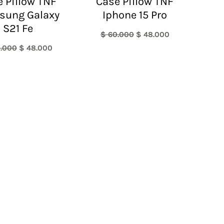
 Pillow TNF
Case Pillow TNF
sung Galaxy
Iphone 15 Pro
S21 Fe
$
60.000
$
48.000
.000
$
48.000