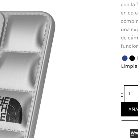
TNF
con la 
Xiao
en colo
Note
combina
12S
una ex
canti
de cáma
funcion
Limpia
-
AÑA