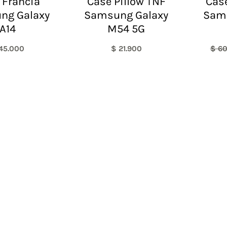
 Francia
Case Pillow TNF
Case
ng Galaxy
Samsung Galaxy
Sam
A14
M54 5G
45.000
$
21.900
$
60