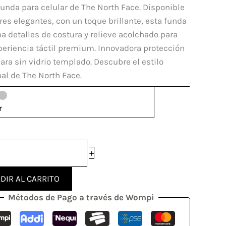
original
actual
funda para celular de The North Face. Disponible
mi
era:
es:
res elegantes, con un toque brillante, esta funda
$ 60.000.
$ 45.000.
 detalles de costura y relieve acolchado para
periencia táctil premium. Innovadora protección
dad
ra sin vidrio templado. Descubre el estilo
al de The North Face.
r
+
DIR AL CARRITO
Métodos de Pago a través de Wompi