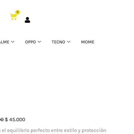
era:
es:
0
Cart
$ 60.000.
$ 45.000.
ALME
OPPO
TECNO
MOME
El
El
00
$
45.000
precio
precio
 el equilibrio perfecto entre estilo y protección