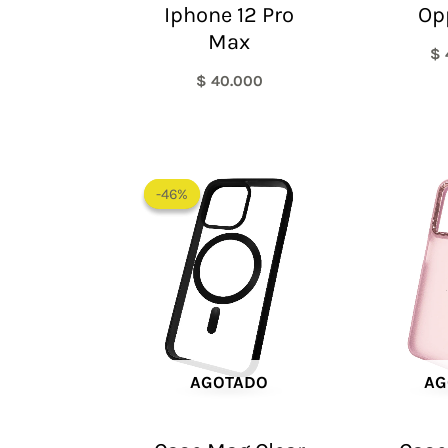
Iphone 12 Pro
Op
Max
$
$
40.000
El
El
precio
precio
-46%
-46%
original
actual
era:
es:
$ 65.000.
$ 35.000.
AGOTADO
AG