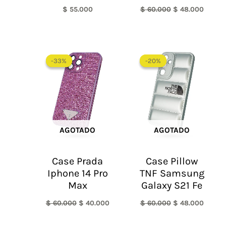
$
55.000
$
60.000
$
48.000
El
El
El
El
precio
precio
precio
precio
-33%
-33%
-20%
-20%
original
actual
original
actual
era:
es:
era:
es:
$ 60.000.
$ 40.000.
$ 60.000.
$ 48.0
AGOTADO
AGOTADO
Case Prada
Case Pillow
Iphone 14 Pro
TNF Samsung
Max
Galaxy S21 Fe
$
60.000
$
40.000
$
60.000
$
48.000