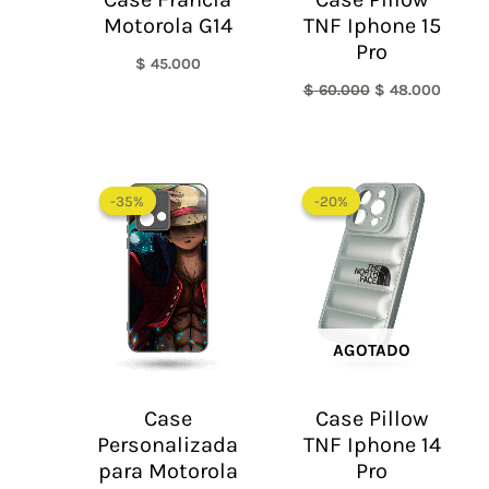
Motorola G14
TNF Iphone 15
Pro
$
45.000
$
60.000
$
48.000
El
El
precio
precio
-35%
-35%
-20%
-20%
original
actual
era:
es:
$ 60.000.
$ 48.0
AGOTADO
Case
Case Pillow
Personalizada
TNF Iphone 14
para Motorola
Pro