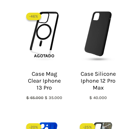
El
El
precio
precio
-46%
-46%
original
actual
era:
es:
$ 65.000.
$ 35.000.
AGOTADO
Case Mag
Case Silicone
Clear Iphone
Iphone 12 Pro
13 Pro
Max
$
65.000
$
35.000
$
40.000
El
El
El
El
precio
precio
precio
precio
-20%
-20%
-25%
-25%