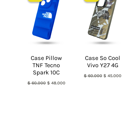
original
actual
original
actual
era:
es:
era:
es:
$ 60.000.
$ 48.000.
$ 60.000.
$ 45.0
Case Pillow
Case So Cool
TNF Tecno
Vivo Y27 4G
Spark 10C
$
60.000
$
45.000
$
60.000
$
48.000