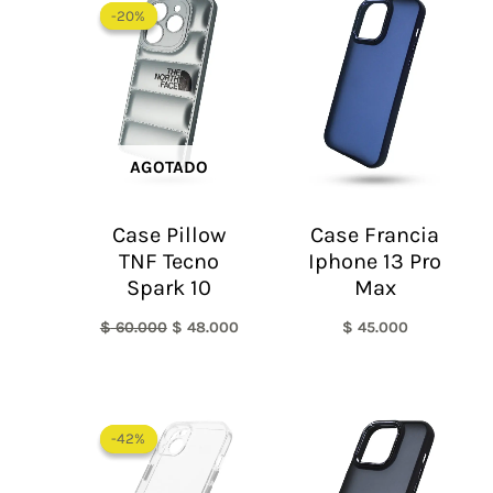
precio
precio
-20%
-20%
original
actual
era:
es:
$ 60.000.
$ 48.000.
AGOTADO
Case Pillow
Case Francia
TNF Tecno
Iphone 13 Pro
Spark 10
Max
$
60.000
$
48.000
$
45.000
El
El
precio
precio
-42%
-42%
original
actual
era:
es:
$ 60.000.
$ 35.000.