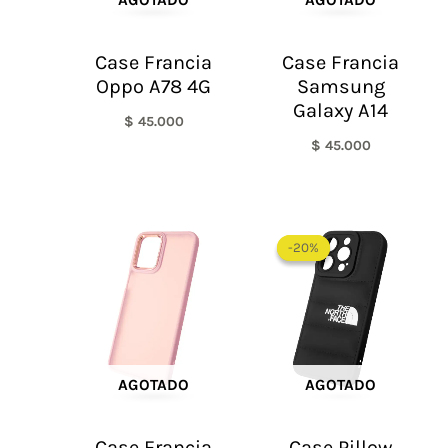
AGOTADO
AGOTADO
Case Francia
Case Francia
Oppo A78 4G
Samsung
Galaxy A14
$
45.000
$
45.000
El
El
precio
precio
-20%
-20%
original
actual
era:
es:
$ 60.000.
$ 48.0
AGOTADO
AGOTADO
Case Francia
Case Pillow