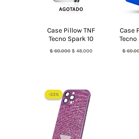
AGOTADO
Case Pillow TNF
Case P
Tecno Spark 10
Tecno 
$
60.000
$
48.000
$
60.0
El
El
precio
precio
-33%
-33%
original
actual
era:
es:
$ 60.000.
$ 40.000.