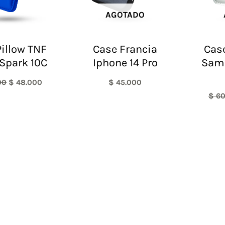
AGOTADO
illow TNF
Case Francia
Case
Spark 10C
Iphone 14 Pro
Sam
00
$
48.000
$
45.000
$
60