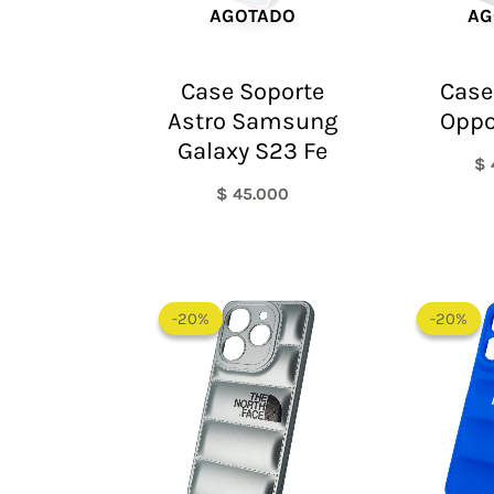
AGOTADO
AG
Case Soporte
Case
Astro Samsung
Oppo
Galaxy S23 Fe
$
$
45.000
El
El
precio
precio
-20%
-20%
-20%
-20%
original
actual
era:
es:
$ 60.000.
$ 48.000.