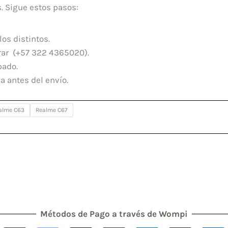
. Sigue estos pasos:
os distintos.
rar (+57 322 4365020).
pado.
a antes del envío.
alme C63
Realme C67
Métodos de Pago a través de Wompi