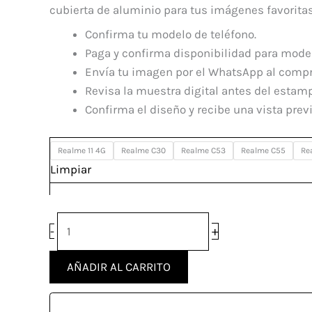
Para
cubierta de aluminio para tus imágenes favoritas
Realme
Confirma tu modelo de teléfono.
cantidad
Paga y confirma disponibilidad para model
Envía tu imagen por el WhatsApp al comp
Revisa la muestra digital antes del estam
Confirma el diseño y recibe una vista previ
Realme 11 4G
Realme C30
Realme C53
Realme C55
Re
Limpiar
+
-
AÑADIR AL CARRITO