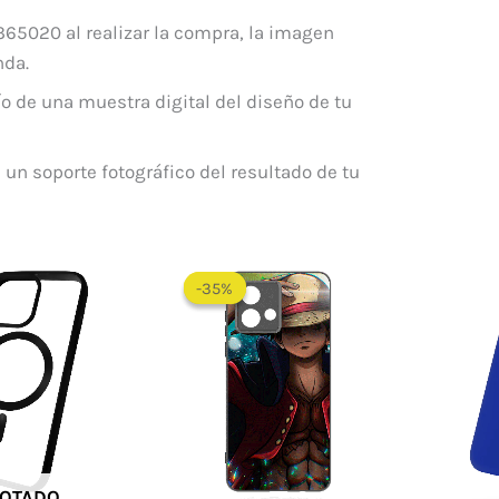
65020 al realizar la compra, la imagen
nda.
o de una muestra digital del diseño de tu
 un soporte fotográfico del resultado de tu
El
El
precio
precio
-35%
-35%
original
actual
era:
es:
$ 65.000.
$ 35.000.
OTADO