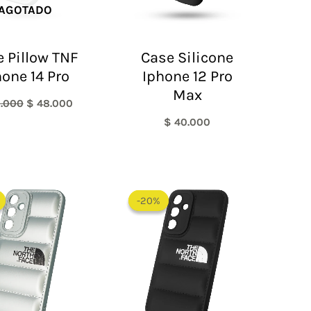
AGOTADO
 Pillow TNF
Case Silicone
hone 14 Pro
Iphone 12 Pro
Max
.000
$
48.000
$
40.000
El
El
El
El
precio
precio
precio
precio
-20%
-20%
original
actual
original
actual
era:
es:
era:
es:
$ 60.000.
$ 48.000.
$ 60.000.
$ 48.000.