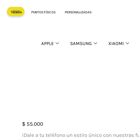
Ir
-35%
al
TIENDA
PUNTOS FÍSICOS
PERSONALIZADAS
contenido
APPLE
SAMSUNG
XIAOMI
Case
$
55.000
Personalizada
¡Dale a tu teléfono un estilo único con nuestras