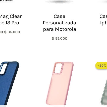
Mag Clear
Case
Cas
ne 13 Pro
Personalizada
Ip
para Motorola
00
$
35.000
$
55.000
-20%
-20%