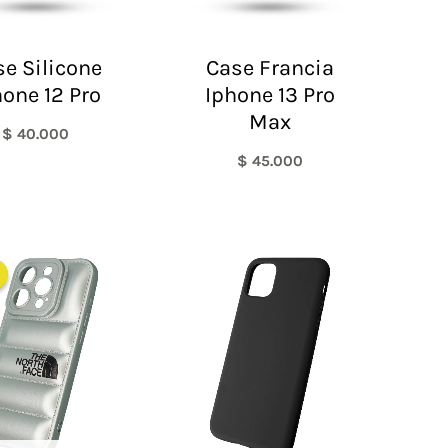
e Silicone
Case Francia
hone 12 Pro
Iphone 13 Pro
Max
$
40.000
$
45.000
El
El
precio
precio
original
actual
era:
es:
$ 60.000.
$ 48.000.