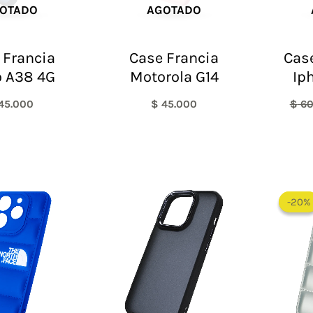
OTADO
AGOTADO
 Francia
Case Francia
Case
 A38 4G
Motorola G14
Ip
45.000
$
45.000
$
60
El
El
precio
precio
-20%
-20%
original
actual
era:
es:
$ 60.000.
$ 48.000.