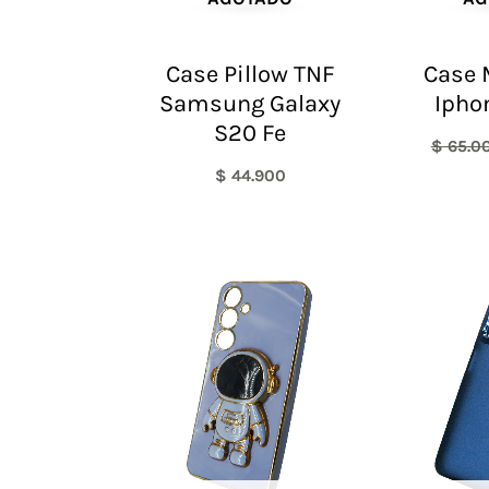
Case Pillow TNF
Case 
Samsung Galaxy
Ipho
S20 Fe
$
65.0
$
44.900