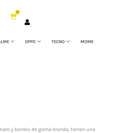
0
Cart
ALME
OPPO
TECNO
MOME
onato y bordes de goma blanda, tienen una