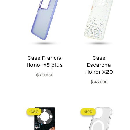
Case Francia
Case
Honor x5 plus
Escarcha
Honor X20
$
29.950
$
45.000
Rango
de
-35%
-35%
-50%
-50%
precios:
desde
$ 30.000