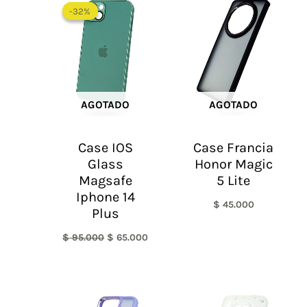
precio
precio
-32%
-32%
original
actual
era:
es:
$ 95.000.
$ 65.000.
AGOTADO
AGOTADO
Case IOS
Case Francia
Glass
Honor Magic
Magsafe
5 Lite
Iphone 14
$
45.000
Plus
$
95.000
$
65.000