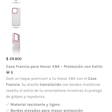
Case
$
29.900
Francia
Case Francia para Honor X8A – Protección con Estilo
Honor
💎📱
X8A
Dale un toque premium a tu Honor X8A con el
Case
cantidad
Francia
. Su diseño
translúcido
con bordes metálicos
resalta el estilo de tu smartphone mientras lo protege
de golpes y rayaduras.
✅
Material resistente y ligero
✅
Bordes elevados para mayor protección