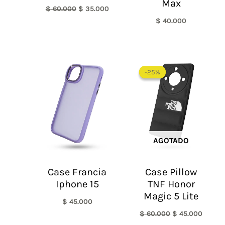
Max
$
60.000
$
35.000
$
40.000
El
El
precio
precio
-25%
-25%
original
actual
era:
es:
$ 60.000.
$ 45.0
AGOTADO
Case Francia
Case Pillow
Iphone 15
TNF Honor
Magic 5 Lite
$
45.000
$
60.000
$
45.000