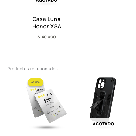
AGOTADO
Case Luna
Honor X8A
$
40.000
Productos relacionados
El
El
precio
precio
-46%
-46%
original
actual
era:
es:
$ 65.000.
$ 35.000.
AGOTADO