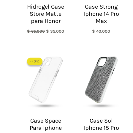
Hidrogel Case
Case Strong
Store Matte
Iphone 14 Pro
para Honor
Max
$
65.000
$
35.000
$
40.000
El
El
precio
precio
-42%
-42%
original
actual
era:
es:
$ 60.000.
$ 35.000.
Case Space
Case Sol
Para Iphone
Iphone 15 Pro