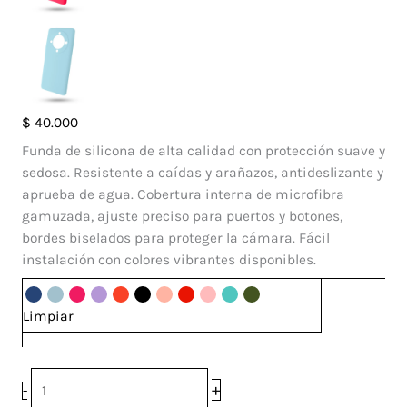
Case
$
40.000
Silicone
Funda de silicona de alta calidad con protección suave y
Honor
sedosa. Resistente a caídas y arañazos, antideslizante y
Magic
aprueba de agua. Cobertura interna de microfibra
5
gamuzada, ajuste preciso para puertos y botones,
Lite
bordes biselados para proteger la cámara. Fácil
cantidad
instalación con colores vibrantes disponibles.
Limpiar
+
-