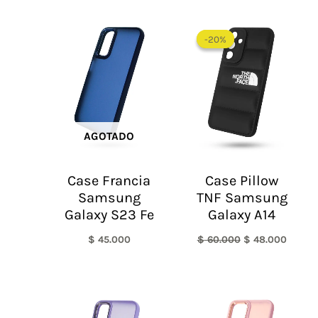
El
El
precio
precio
-20%
-20%
original
actual
era:
es:
$ 60.000.
$ 48.0
AGOTADO
Case Francia
Case Pillow
Samsung
TNF Samsung
Galaxy S23 Fe
Galaxy A14
$
45.000
$
60.000
$
48.000