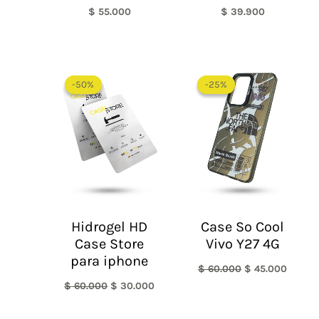
$
55.000
$
39.900
El
El
El
El
precio
precio
precio
precio
-50%
-50%
-25%
-25%
original
actual
original
actual
era:
es:
era:
es:
$ 60.000.
$ 30.000.
$ 60.000.
$ 45.0
Hidrogel HD
Case So Cool
Case Store
Vivo Y27 4G
para iphone
$
60.000
$
45.000
$
60.000
$
30.000