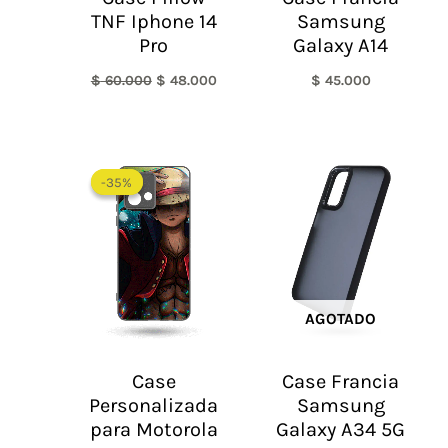
TNF Iphone 14
Samsung
Pro
Galaxy A14
$
60.000
$
48.000
$
45.000
-35%
-35%
AGOTADO
Case
Case Francia
Personalizada
Samsung
para Motorola
Galaxy A34 5G