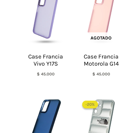
AGOTADO
Case Francia
Case Francia
Vivo Y17S
Motorola G14
$
45.000
$
45.000
El
El
precio
precio
-20%
-20%
original
actual
era:
es:
$ 60.000.
$ 48.0