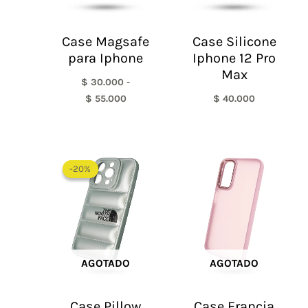
Case Magsafe
Case Silicone
para Iphone
Iphone 12 Pro
Max
$
30.000
-
$
55.000
$
40.000
El
El
precio
precio
-20%
-20%
original
actual
era:
es:
$ 60.000.
$ 48.000.
AGOTADO
AGOTADO
Case Pillow
Case Francia