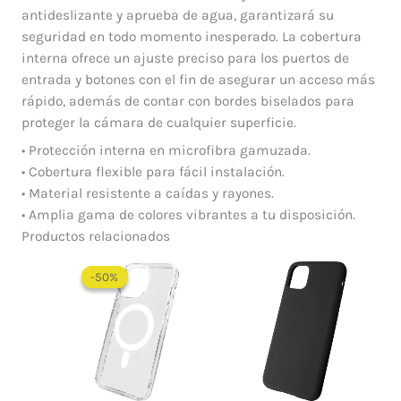
antideslizante y aprueba de agua, garantizará su
seguridad en todo momento inesperado. La cobertura
interna ofrece un ajuste preciso para los puertos de
entrada y botones con el fin de asegurar un acceso más
rápido, además de contar con bordes biselados para
proteger la cámara de cualquier superficie.
• Protección interna en microfibra gamuzada.
• Cobertura flexible para fácil instalación.
• Material resistente a caídas y rayones.
• Amplia gama de colores vibrantes a tu disposición.
Productos relacionados
Rango
de
-50%
-50%
precios:
desde
$ 30.000
hasta
$ 55.000