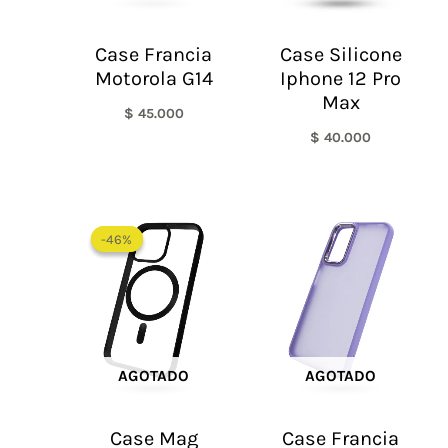
Case Francia
Case Silicone
Motorola G14
Iphone 12 Pro
Max
$
45.000
$
40.000
El
El
precio
precio
-46%
-46%
original
actual
era:
es:
$ 65.000.
$ 35.000.
AGOTADO
AGOTADO
Case Mag
Case Francia