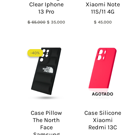
Clear Iphone
Xiaomi Note
13 Pro
11S/11 4G
$
65.000
$
35.000
$
45.000
Rango
de
-40%
-40%
precios:
desde
$ 35.000
hasta
$ 35.900
AGOTADO
Case Pillow
Case Silicone
The North
Xiaomi
Face
Redmi 13C
Samsung