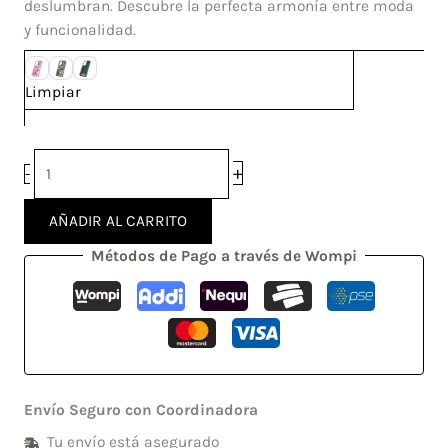
deslumbran. Descubre la perfecta armonía entre moda
y funcionalidad.
Limpiar
+
-
AÑADIR AL CARRITO
Métodos de Pago a través de Wompi
Envío Seguro con Coordinadora
Tu envío está asegurado