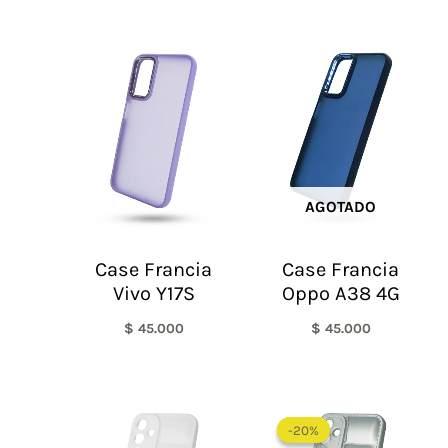
AGOTADO
Case Francia
Case Francia
Vivo Y17S
Oppo A38 4G
$
45.000
$
45.000
El
El
precio
precio
-20%
-20%
original
actual