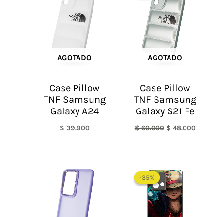
era:
es:
$ 60.000.
$ 48.0
AGOTADO
AGOTADO
Case Pillow
Case Pillow
TNF Samsung
TNF Samsung
Galaxy A24
Galaxy S21 Fe
$
39.900
$
60.000
$
48.000
-35%
-35%