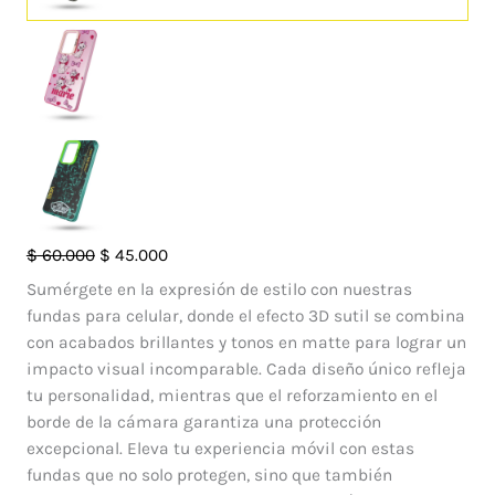
Case
El
El
$
60.000
$
45.000
So
precio
precio
Sumérgete en la expresión de estilo con nuestras
Cool
original
actual
fundas para celular, donde el efecto 3D sutil se combina
Vivo
era:
es:
con acabados brillantes y tonos en matte para lograr un
Y27
$ 60.000.
$ 45.000.
impacto visual incomparable. Cada diseño único refleja
4G
tu personalidad, mientras que el reforzamiento en el
cantidad
borde de la cámara garantiza una protección
excepcional. Eleva tu experiencia móvil con estas
fundas que no solo protegen, sino que también