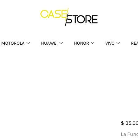
MOTOROLA
HUAWEI
HONOR
VIVO
RE
Case
$
35.0
DD
La Fun