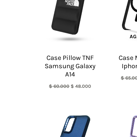
AG
Case Pillow TNF
Case 
Samsung Galaxy
Ipho
A14
$
65.0
$
60.000
$
48.000