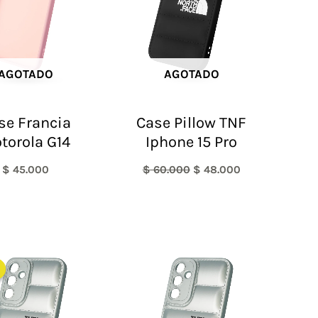
AGOTADO
AGOTADO
se Francia
Case Pillow TNF
torola G14
Iphone 15 Pro
$
45.000
$
60.000
$
48.000
El
El
precio
precio
original
actual
era:
es:
$ 60.000.
$ 48.000.