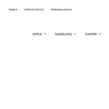
Ir
al
TIENDA
PUNTOS FÍSICOS
PERSONALIZADAS
contenido
APPLE
SAMSUNG
XIAOMI