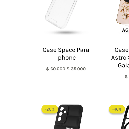
AG
Case Space Para
Case
Iphone
Astro
Gal
$
60.000
$
35.000
$
El
El
precio
precio
-20%
-20%
-46%
-46%
original
actual
era:
es:
$ 60.000.
$ 48.000.