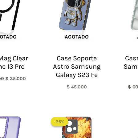
OTADO
AGOTADO
Mag Clear
Case Soporte
Case
ne 13 Pro
Astro Samsung
Sam
Galaxy S23 Fe
00
$
35.000
$
45.000
$
60
-35%
-35%