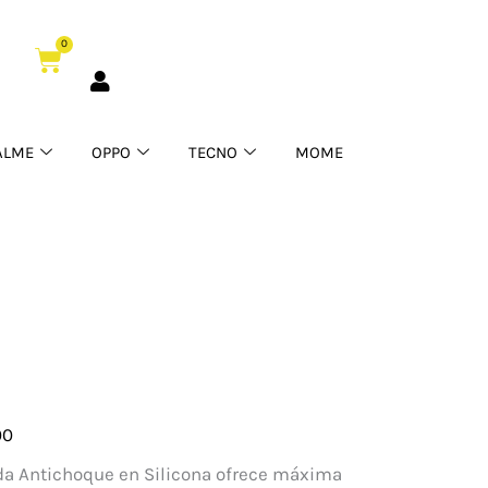
0
Cart
ALME
OPPO
TECNO
MOME
00
da Antichoque en Silicona ofrece máxima