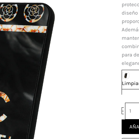
Xiao
protecc
Redm
diseño 
Note
proporc
11S
Además,
canti
manteni
combina
para de
eleganc
Limpia
-
AÑA