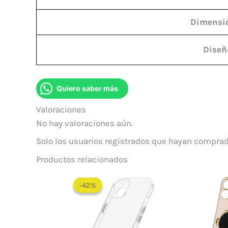
Dimensi
Diseñ
Quiero saber más
Valoraciones
No hay valoraciones aún.
Solo los usuarios registrados que hayan comprad
Productos relacionados
El
El
precio
precio
-42%
-42%
original
actual
era:
es:
$ 60.000.
$ 35.000.