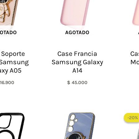
OTADO
AGOTADO
 Soporte
Case Francia
Ca
 Samsung
Samsung Galaxy
Mo
axy A05
A14
16.900
$
45.000
El
El
precio
precio
-20%
-20%
original
actual
era:
es:
$ 65.000.
$ 35.000.