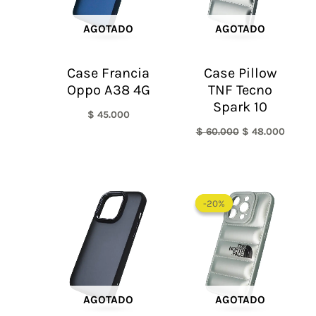
AGOTADO
AGOTADO
Case Francia
Case Pillow
Oppo A38 4G
TNF Tecno
Spark 10
$
45.000
$
60.000
$
48.000
El
El
precio
precio
-20%
-20%
original
actual
era:
es:
$ 60.000.
$ 48.0
AGOTADO
AGOTADO