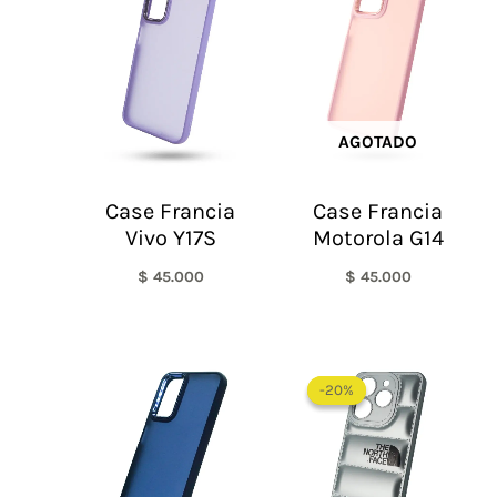
AGOTADO
Case Francia
Case Francia
Vivo Y17S
Motorola G14
$
45.000
$
45.000
El
El
precio
precio
-20%
-20%
original
actual
era:
es:
$ 60.000.
$ 48.0