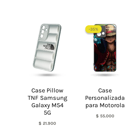
-35%
-35%
Case Pillow
Case
TNF Samsung
Personalizada
Galaxy M54
para Motorola
5G
$
55.000
$
21.900