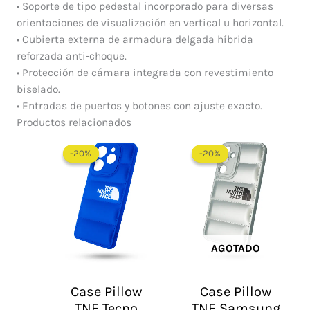
• Soporte de tipo pedestal incorporado para diversas
orientaciones de visualización en vertical u horizontal.
• Cubierta externa de armadura delgada híbrida
reforzada anti-choque.
• Protección de cámara integrada con revestimiento
biselado.
• Entradas de puertos y botones con ajuste exacto.
Productos relacionados
El
El
El
El
precio
precio
precio
precio
-20%
-20%
-20%
-20%
original
actual
original
actual
era:
es:
era:
es:
$ 60.000.
$ 48.000.
$ 60.000.
$ 48.0
AGOTADO
Case Pillow
Case Pillow
TNF Tecno
TNF Samsung