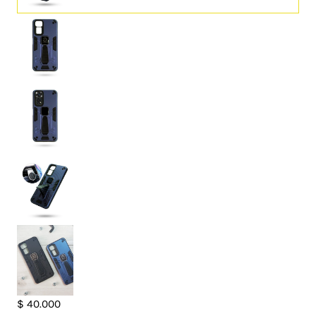
Case
$
40.000