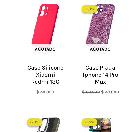
El
El
precio
precio
-33%
-33%
original
actual
era:
es:
$ 60.000.
$ 40.0
AGOTADO
AGOTADO
Case Silicone
Case Prada
Xiaomi
Iphone 14 Pro
Redmi 13C
Max
$
40.000
$
60.000
$
40.000
El
El
precio
precio
-20%
-20%
-35%
-35%
original
actual
era:
es: