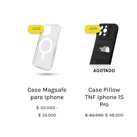
Rango
El
El
de
precio
precio
-50%
-50%
-20%
-20%
precios:
original
actual
desde
era:
es:
$ 30.000
$ 60.000.
$ 48.0
hasta
$ 55.000
AGOTADO
Case Magsafe
Case Pillow
para Iphone
TNF Iphone 15
Pro
$
30.000
-
$
55.000
$
60.000
$
48.000