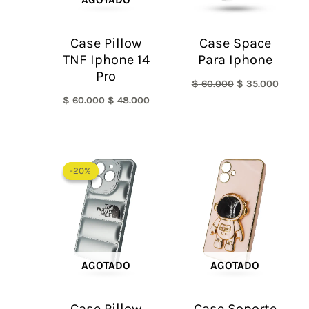
AGOTADO
Case Pillow
Case Space
TNF Iphone 14
Para Iphone
Pro
$
60.000
$
35.000
$
60.000
$
48.000
El
El
precio
precio
-20%
-20%
original
actual
era:
es:
$ 60.000.
$ 48.000.
AGOTADO
AGOTADO
Case Pillow
Case Soporte