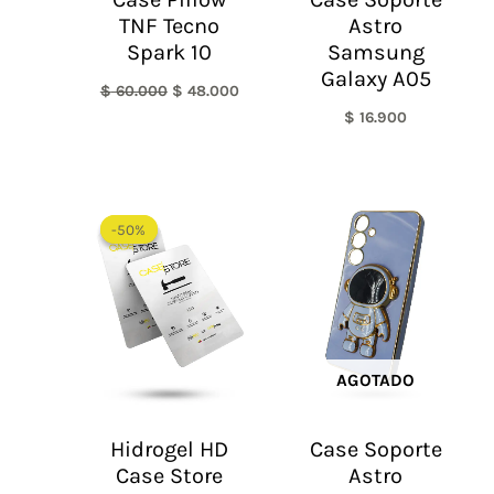
TNF Tecno
Astro
Spark 10
Samsung
Galaxy A05
$
60.000
$
48.000
$
16.900
El
El
precio
precio
-50%
-50%
original
actual
era:
es:
$ 60.000.
$ 30.000.
AGOTADO
Hidrogel HD
Case Soporte
Case Store
Astro