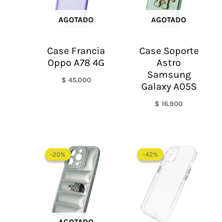
AGOTADO
AGOTADO
Case Francia
Case Soporte
Oppo A78 4G
Astro
Samsung
$
45.000
Galaxy A05S
$
16.900
El
El
El
El
precio
precio
precio
precio
-20%
-20%
-42%
-42%
original
actual
original
actual
era:
es:
era:
es:
$ 60.000.
$ 48.000.
$ 60.000.
$ 35.0