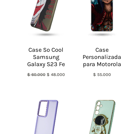
$ 60.000.
$ 48.000.
Case So Cool
Case
Samsung
Personalizada
Galaxy S23 Fe
para Motorola
$
60.000
$
48.000
$
55.000