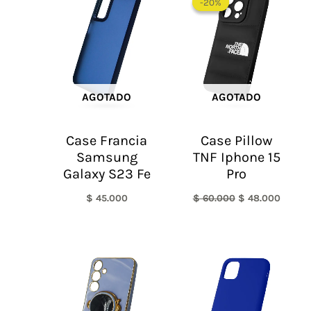
-20%
-20%
original
actual
era:
es:
$ 60.000.
$ 48.0
AGOTADO
AGOTADO
Case Francia
Case Pillow
Samsung
TNF Iphone 15
Galaxy S23 Fe
Pro
$
45.000
$
60.000
$
48.000