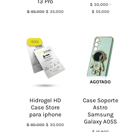
13 Pro
$
30.000
-
$
65.000
$
35.000
$
55.000
El
El
precio
precio
-50%
-50%
original
actual
era:
es:
$ 60.000.
$ 30.000.
AGOTADO
Hidrogel HD
Case Soporte
Case Store
Astro
para iphone
Samsung
Galaxy A05S
$
60.000
$
30.000
$
16.900