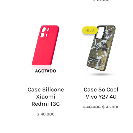
El
El
precio
precio
-25%
-25%
original
actual
era:
es:
$ 60.000.
$ 45.0
AGOTADO
Case Silicone
Case So Cool
Xiaomi
Vivo Y27 4G
Redmi 13C
$
60.000
$
45.000
$
40.000