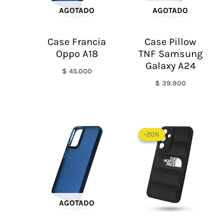
AGOTADO
AGOTADO
Case Francia
Case Pillow
Oppo A18
TNF Samsung
Galaxy A24
$
45.000
$
39.900
El
El
precio
precio
-20%
-20%
original
actual
era:
es:
$ 60.000.
$ 48.0
AGOTADO