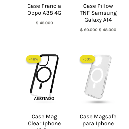
Case Francia
Case Pillow
Oppo A38 4G
TNF Samsung
Galaxy A14
$
45.000
$
60.000
$
48.000
El
El
Rango
precio
precio
de
-46%
-46%
-50%
-50%
original
actual
precios:
era:
es:
desde
$ 65.000.
$ 35.000.
$ 30.000
hasta
$ 55.000
AGOTADO
Case Mag
Case Magsafe
Clear Iphone
para Iphone