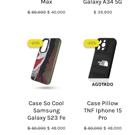
Max
Galaxy A34 5G
$
60.000
$
40.000
$
39.900
El
El
El
El
precio
precio
precio
precio
-20%
-20%
-20%
-20%
original
actual
original
actual
era:
es:
era:
es:
$ 60.000.
$ 48.000.
$ 60.000.
$ 48.0
AGOTADO
Case So Cool
Case Pillow
Samsung
TNF Iphone 15
Galaxy S23 Fe
Pro
$
60.000
$
48.000
$
60.000
$
48.000