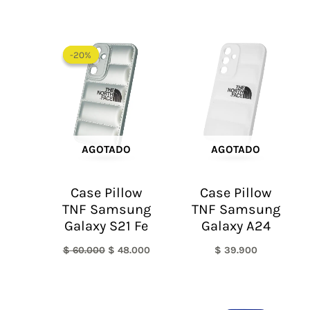
El
El
precio
precio
-20%
-20%
original
actual
era:
es:
$ 60.000.
$ 48.000.
AGOTADO
AGOTADO
Case Pillow
Case Pillow
TNF Samsung
TNF Samsung
Galaxy S21 Fe
Galaxy A24
$
60.000
$
48.000
$
39.900
El
El