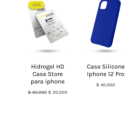
precio
precio
-50%
-50%
original
actual
era:
es:
$ 60.000.
$ 30.000.
Hidrogel HD
Case Silicone
Case Store
Iphone 12 Pro
para iphone
$
40.000
$
60.000
$
30.000