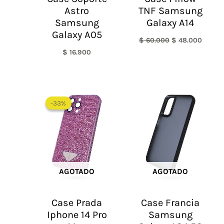
Astro
TNF Samsung
Samsung
Galaxy A14
Galaxy A05
$
60.000
$
48.000
$
16.900
El
El
precio
precio
-33%
-33%
original
actual
era:
es:
$ 60.000.
$ 40.000.
AGOTADO
AGOTADO
Case Prada
Case Francia
Iphone 14 Pro
Samsung