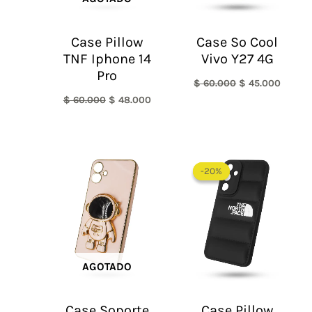
Case Pillow
Case So Cool
TNF Iphone 14
Vivo Y27 4G
Pro
$
60.000
$
45.000
$
60.000
$
48.000
El
El
precio
precio
-20%
-20%
original
actual
era:
es:
$ 60.000.
$ 48.0
AGOTADO
Case Soporte
Case Pillow