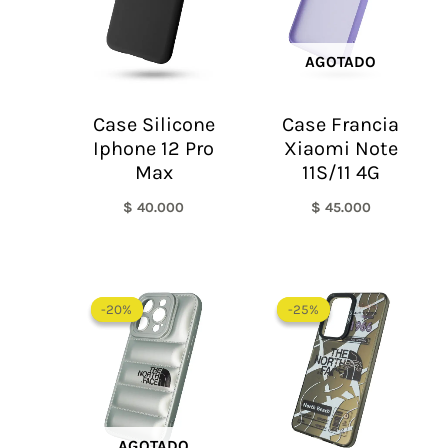
AGOTADO
Case Silicone
Case Francia
Iphone 12 Pro
Xiaomi Note
Max
11S/11 4G
$
40.000
$
45.000
El
El
El
El
precio
precio
precio
precio
-20%
-20%
-25%
-25%
original
actual
original
actual
era:
es:
era:
es:
$ 60.000.
$ 48.000.
$ 60.000.
$ 45.0
AGOTADO