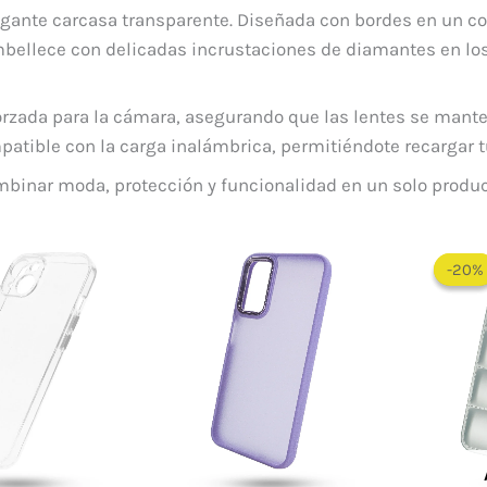
egante carcasa transparente. Diseñada con bordes en un col
embellece con delicadas incrustaciones de diamantes en lo
orzada para la cámara, asegurando que las lentes se mante
tible con la carga inalámbrica, permitiéndote recargar tu
mbinar moda, protección y funcionalidad en un solo produc
El
El
precio
precio
-20%
-20%
original
actual
era:
es:
$ 60.000.
$ 35.000.