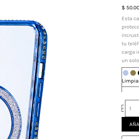
Vainil
$
50.0
Iphon
Esta c
13
protecc
canti
incrust
tu telé
carga i
un solo
Limpia
-
AÑA