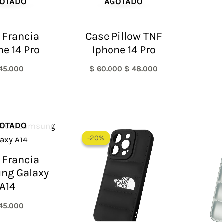
OTADO
AGOTADO
 Francia
Case Pillow TNF
ne 14 Pro
Iphone 14 Pro
45.000
$
60.000
$
48.000
El
El
OTADO
precio
precio
-20%
-20%
original
actual
era:
es:
 Francia
$ 60.000.
$ 48.000.
ng Galaxy
A14
45.000