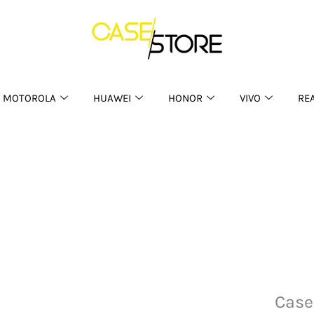
MOTOROLA
HUAWEI
HONOR
VIVO
RE
Case Vainilla Iphone 13
Case
Case