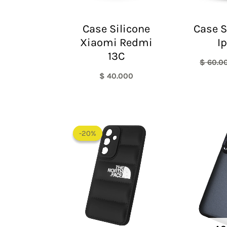
Case Silicone
Case S
Xiaomi Redmi
I
13C
$
60.0
$
40.000
El
El
precio
precio
-20%
-20%
original
actual
era:
es:
$ 60.000.
$ 48.000.