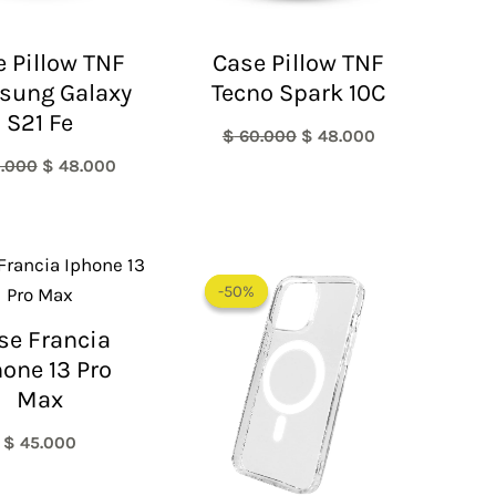
 Pillow TNF
Case Pillow TNF
sung Galaxy
Tecno Spark 10C
S21 Fe
$
60.000
$
48.000
.000
$
48.000
Rango
de
-50%
-50%
precios:
desde
se Francia
$ 30.000
hasta
hone 13 Pro
$ 55.000
Max
$
45.000