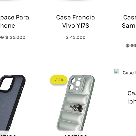
pace Para
Case Francia
Case
phone
Vivo Y17S
Sam
00
$
35.000
$
45.000
$
60
El
El
precio
precio
-20%
-20%
original
actual
era:
es:
Ca
$ 60.000.
$ 48.000.
Ip