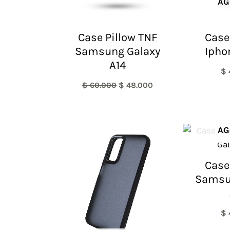
AG
Case Pillow TNF
Case
Samsung Galaxy
Ipho
A14
$
$
60.000
$
48.000
AG
Case
Samsu
$