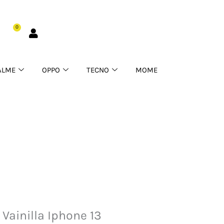
0
Cart
ALME
OPPO
TECNO
MOME
 Vainilla Iphone 13