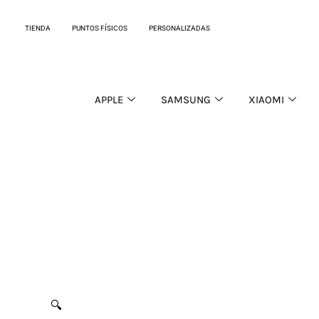
Ir
al
TIENDA
PUNTOS FÍSICOS
PERSONALIZADAS
contenido
APPLE
SAMSUNG
XIAOMI
🔍