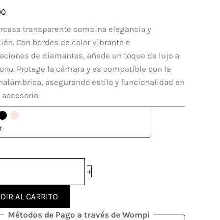
la
00
e
arcasa transparente combina elegancia y
ión. Con bordes de color vibrante e
dad
aciones de diamantes, añade un toque de lujo a
fono. Protege la cámara y es compatible con la
nalámbrica, asegurando estilo y funcionalidad en
 accesorio.
r
+
DIR AL CARRITO
Métodos de Pago a través de Wompi