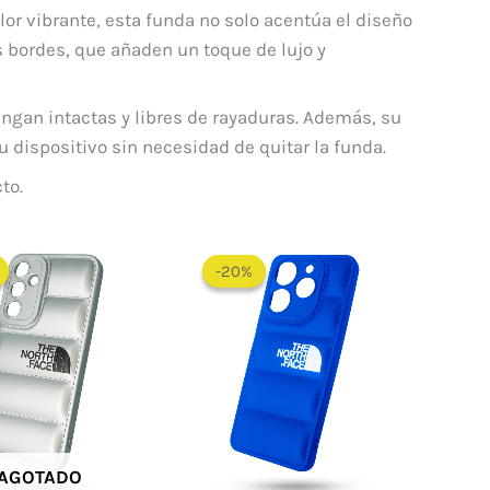
or vibrante, esta funda no solo acentúa el diseño
s bordes, que añaden un toque de lujo y
ngan intactas y libres de rayaduras. Además, su
 dispositivo sin necesidad de quitar la funda.
to.
El
El
El
El
precio
precio
precio
precio
-20%
-20%
original
actual
original
actual
era:
es:
era:
es:
$ 60.000.
$ 48.000.
$ 60.000.
$ 48.000.
AGOTADO