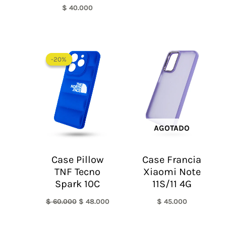
$
40.000
El
El
precio
precio
-20%
-20%
original
actual
era:
es:
$ 60.000.
$ 48.000.
AGOTADO
Case Pillow
Case Francia
TNF Tecno
Xiaomi Note
Spark 10C
11S/11 4G
$
60.000
$
48.000
$
45.000