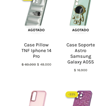
original
actual
era:
es:
$ 60.000.
$ 48.000.
AGOTADO
AGOTADO
Case Pillow
Case Soporte
TNF Iphone 14
Astro
Pro
Samsung
Galaxy A05S
$
60.000
$
48.000
$
16.900
El
El
precio
precio
-33%
-33%
original
actual
era:
es:
$ 60.000.
$ 40.0