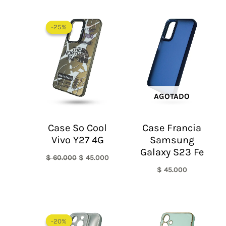
El
El
precio
precio
-25%
-25%
original
actual
era:
es:
$ 60.000.
$ 45.000.
AGOTADO
Case So Cool
Case Francia
Vivo Y27 4G
Samsung
Galaxy S23 Fe
$
60.000
$
45.000
$
45.000
El
El
precio
precio
-20%
-20%