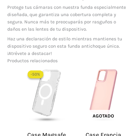
Protege tus cámaras con nuestra funda especialmente
diseñada, que garantiza una cobertura completa y
segura. Nunca más te preocuparás por rasguños o
daños en las lentes de tu dispositivo.
Haz una declaración de estilo mientras mantienes tu
dispositivo seguro con esta funda antichoque única.
¡Atrévete a destacar!
Productos relacionados
Rango
de
-50%
-50%
precios:
desde
$ 30.000
hasta
$ 55.000
AGOTADO
Case Magsafe
Case Francia