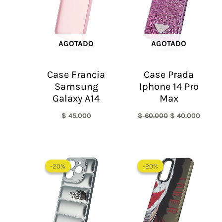
AGOTADO
AGOTADO
Case Francia
Case Prada
Samsung
Iphone 14 Pro
Galaxy A14
Max
$
45.000
$
60.000
$
40.000
El
El
El
El
precio
precio
precio
precio
-20%
-20%
-20%
-20%
original
actual
original
actual
era:
es:
era:
es:
$ 60.000.
$ 48.000.
$ 60.000.
$ 48.0