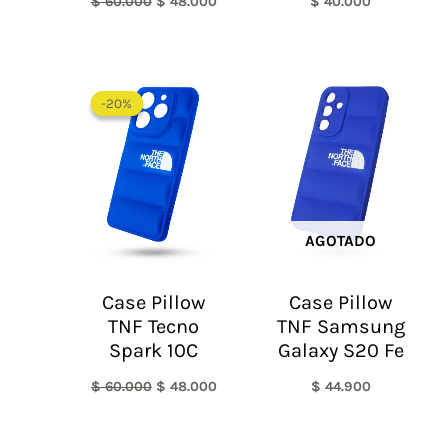
$
60.000
$
48.000
$
40.000
El
El
precio
precio
-20%
-20%
original
actual
era:
es:
$ 60.000.
$ 48.000.
AGOTADO
Case Pillow
Case Pillow
TNF Tecno
TNF Samsung
Spark 10C
Galaxy S20 Fe
$
60.000
$
48.000
$
44.900