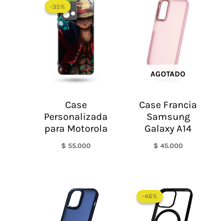
-35%
-35%
AGOTADO
Case
Case Francia
Personalizada
Samsung
para Motorola
Galaxy A14
$
55.000
$
45.000
El
El
precio
precio
-46%
-46%
original
actual
era:
es:
$ 65.000.
$ 35.0