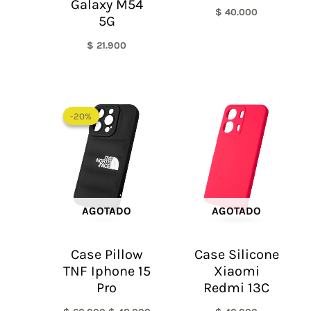
Galaxy M54
$
40.000
5G
$
21.900
El
El
precio
precio
-20%
-20%
original
actual
era:
es:
$ 60.000.
$ 48.000.
AGOTADO
AGOTADO
Case Pillow
Case Silicone
TNF Iphone 15
Xiaomi
Pro
Redmi 13C