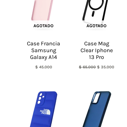
$ 65.000.
$ 35.0
AGOTADO
AGOTADO
Case Francia
Case Mag
Samsung
Clear Iphone
Galaxy A14
13 Pro
$
45.000
$
65.000
$
35.000