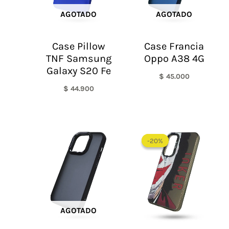
AGOTADO
AGOTADO
Case Pillow
Case Francia
TNF Samsung
Oppo A38 4G
Galaxy S20 Fe
$
45.000
$
44.900
El
El
precio
precio
-20%
-20%
original
actual
era:
es:
$ 60.000.
$ 48.0
AGOTADO