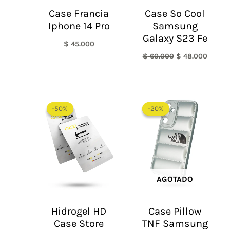
Case Francia
Case So Cool
Iphone 14 Pro
Samsung
Galaxy S23 Fe
$
45.000
$
60.000
$
48.000
El
El
El
El
precio
precio
precio
precio
-50%
-50%
-20%
-20%
original
actual
original
actual
era:
es:
era:
es:
$ 60.000.
$ 30.000.
$ 60.000.
$ 48.0
AGOTADO
Hidrogel HD
Case Pillow
Case Store
TNF Samsung