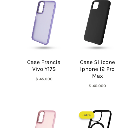
Case Francia
Case Silicone
Vivo Y17S
Iphone 12 Pro
Max
$
45.000
$
40.000
El
El
precio
precio
-46%
-46%
original
actual
era:
es: