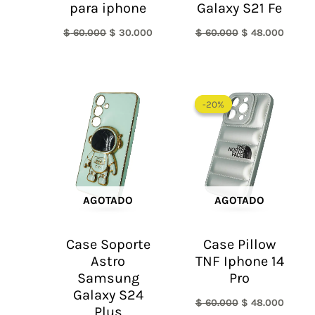
para iphone
Galaxy S21 Fe
$
60.000
$
30.000
$
60.000
$
48.000
El
El
precio
precio
-20%
-20%
original
actual
era:
es:
$ 60.000.
$ 48.0
AGOTADO
AGOTADO
Case Soporte
Case Pillow
Astro
TNF Iphone 14
Samsung
Pro
Galaxy S24
$
60.000
$
48.000
Plus