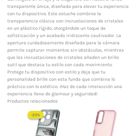
transparente única, diseñada para elevar tu experiencia
con tu dispositivo. Este estuche combina la
transparencia clásica con incrustaciones de cristales
en un plástico rígido, otorgándole un toque de
sofisticación y un acabado iridiscente cautivador. La
apertura cuidadosamente diseñada para la cámara
permite capturar momentos sin obstáculos, mientras
que las incrustaciones de cristales añaden un brillo
sutil que destaca tu estilo con cada movimiento.
Protege tu dispositivo con estilo y deja que tu
personalidad brille con esta funda que combina lo
práctico con lo estético. ¡Haz de cada interacción una
experiencia llena de glamour y seguridad!
Productos relacionados
El
El
precio
precio
-20%
-20%
original
actual
era:
es:
$ 60.000.
$ 48.000.