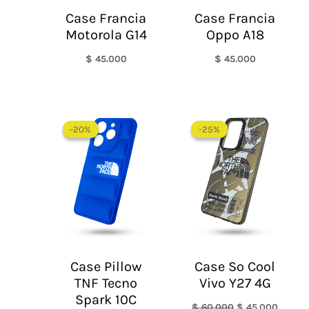
Case Francia
Case Francia
Motorola G14
Oppo A18
$
45.000
$
45.000
El
El
El
El
precio
precio
precio
precio
-20%
-20%
-25%
-25%
original
actual
original
actual
era:
es:
era:
es:
$ 60.000.
$ 48.000.
$ 60.000.
$ 45.0
Case Pillow
Case So Cool
TNF Tecno
Vivo Y27 4G
Spark 10C
$
60.000
$
45.000