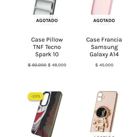
AGOTADO
AGOTADO
Case Pillow
Case Francia
TNF Tecno
Samsung
Spark 10
Galaxy A14
$
60.000
$
48.000
$
45.000
El
El
precio
precio
-20%
-20%
original
actual
era:
es:
$ 60.000.
$ 48.000.