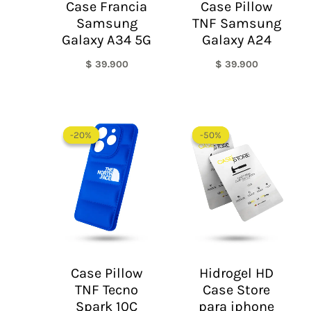
Case Francia
Case Pillow
Samsung
TNF Samsung
Galaxy A34 5G
Galaxy A24
$
39.900
$
39.900
El
El
El
El
precio
precio
precio
precio
-20%
-20%
-50%
-50%
original
actual
original
actual
era:
es:
era:
es:
$ 60.000.
$ 48.000.
$ 60.000.
$ 30.0
Case Pillow
Hidrogel HD
TNF Tecno
Case Store
Spark 10C
para iphone