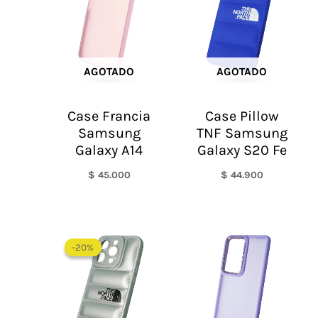
AGOTADO
AGOTADO
Case Francia
Case Pillow
Samsung
TNF Samsung
Galaxy A14
Galaxy S20 Fe
$
45.000
$
44.900
El
El
precio
precio
-20%
-20%
original
actual
era:
es:
$ 60.000.
$ 48.000.