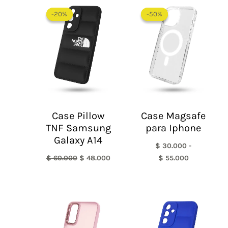
El
El
Rango
precio
precio
de
-20%
-20%
-50%
-50%
original
actual
precios:
era:
es:
desde
$ 60.000.
$ 48.000.
$ 30.000
hasta
$ 55.000
Case Pillow
Case Magsafe
TNF Samsung
para Iphone
Galaxy A14
$
30.000
-
$
60.000
$
48.000
$
55.000