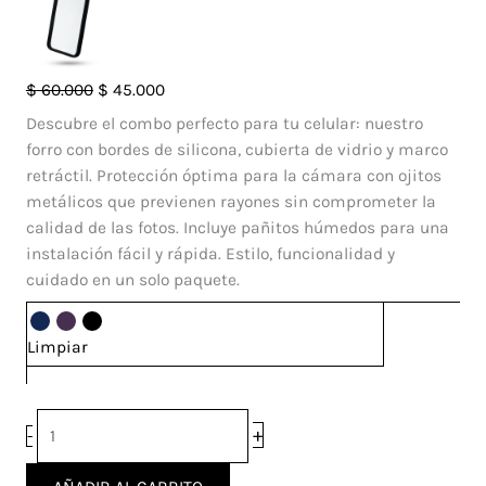
Case
El
El
$
60.000
$
45.000
Ojitos
precio
precio
Descubre el combo perfecto para tu celular: nuestro
Iphone
original
actual
forro con bordes de silicona, cubierta de vidrio y marco
11
era:
es:
retráctil. Protección óptima para la cámara con ojitos
cantidad
$ 60.000.
$ 45.000.
metálicos que previenen rayones sin comprometer la
calidad de las fotos. Incluye pañitos húmedos para una
instalación fácil y rápida. Estilo, funcionalidad y
cuidado en un solo paquete.
Limpiar
+
-