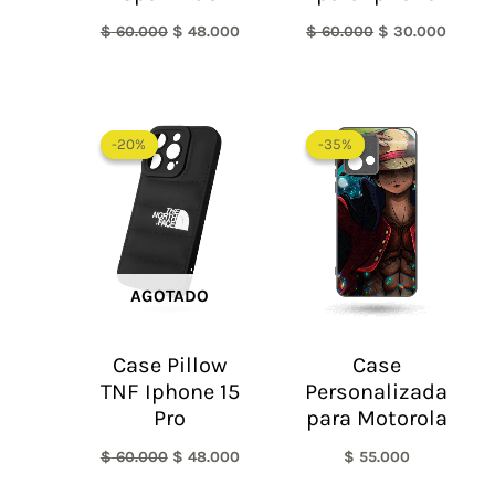
$
60.000
$
48.000
$
60.000
$
30.000
El
El
precio
precio
-20%
-20%
-35%
-35%
original
actual
era:
es:
$ 60.000.
$ 48.000.
AGOTADO
Case Pillow
Case
TNF Iphone 15
Personalizada
Pro
para Motorola
$
60.000
$
48.000
$
55.000