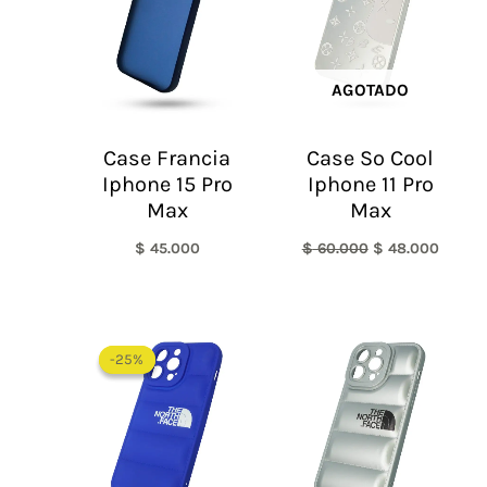
AGOTADO
Case Francia
Case So Cool
Iphone 15 Pro
Iphone 11 Pro
Max
Max
$
45.000
$
60.000
$
48.000
El
El
precio
precio
-25%
-25%
original
actual
era:
es:
$ 60.000.
$ 45.000.