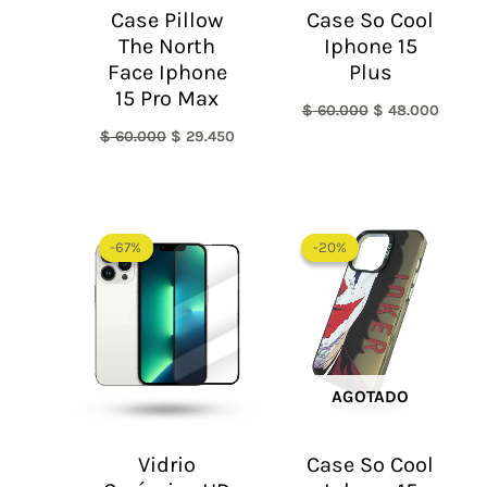
Case Pillow
Case So Cool
The North
Iphone 15
Face Iphone
Plus
15 Pro Max
$
60.000
$
48.000
$
60.000
$
29.450
El
El
El
El
precio
precio
precio
precio
-67%
-67%
-20%
-20%
original
actual
original
actual
era:
es:
era:
es:
$ 60.000.
$ 20.000.
$ 60.000.
$ 48.0
AGOTADO
Vidrio
Case So Cool