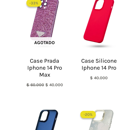
precio
precio
-33%
-33%
original
actual
era:
es:
$ 60.000.
$ 40.000.
AGOTADO
Case Prada
Case Silicone
Iphone 14 Pro
Iphone 14 Pro
Max
$
40.000
$
60.000
$
40.000
El
El
precio
precio
-20%
-20%
original
actual
era:
es:
$ 60.000.
$ 48.0