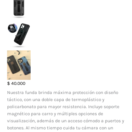
Case
$
40.000
Strong
Nuestra funda brinda máxima protección con diseño
Iphone
táctico, con una doble capa de termoplástico y
14
policarbonato para mayor resistencia. Incluye soporte
Pro
magnético para carro y múltiples opciones de
Max
visualización, además de un acceso cómodo a puertos y
cantidad
botones. Al mismo tiempo cuida tu cámara con un