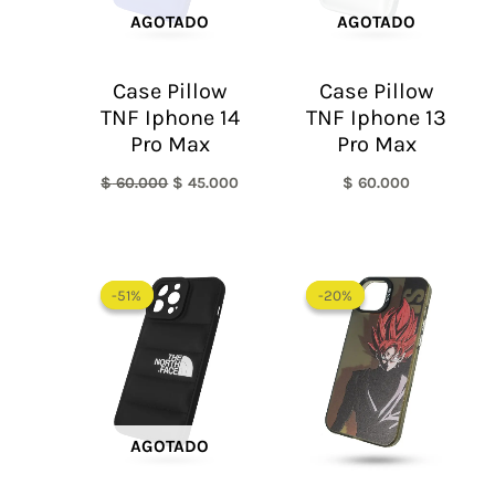
AGOTADO
AGOTADO
Case Pillow
Case Pillow
TNF Iphone 14
TNF Iphone 13
Pro Max
Pro Max
$
60.000
$
45.000
$
60.000
El
El
El
El
precio
precio
precio
precio
-51%
-51%
-20%
-20%
original
actual
original
actual
era:
es:
era:
es:
$ 60.000.
$ 29.450.
$ 60.000.
$ 48.0
AGOTADO