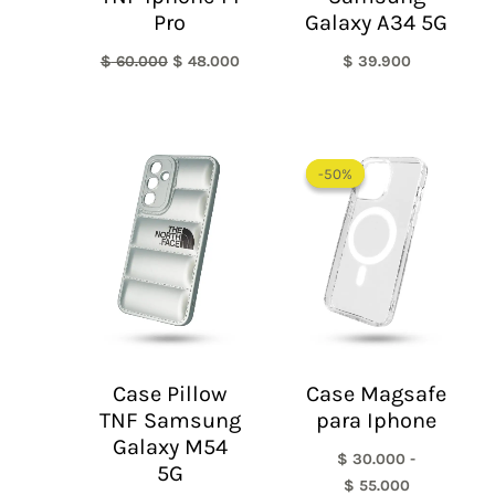
Pro
Galaxy A34 5G
$
60.000
$
48.000
$
39.900
Rango
de
-50%
-50%
precios:
desde
$ 30.000
hasta
$ 55.000
Case Pillow
Case Magsafe
TNF Samsung
para Iphone
Galaxy M54
$
30.000
-
5G
$
55.000