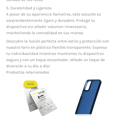
5. Durabilidad y Ligereza:
A pesar de su apariencia llamativa, este estuche es
sorprendentemente ligero y duradero. Protege tu
dispositivo sin añadir volumen innecesario,
manteniendo la comodidad en tus manos.
Descubre la fusión perfecta entre estilo y protección con
nuestro forro en plástico flexible transparente. Expresa
tu individualidad mientras mantienes tu dispositivo
seguro y con un toque encantador. ¡Añade un toque de
diversión a tu día a día!
Productos relacionados
El
El
precio
precio
-50%
-50%
original
actual
era:
es:
$ 60.000.
$ 30.000.