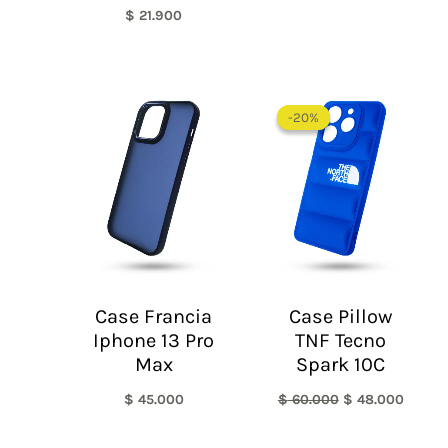
$
21.900
El
El
precio
precio
-20%
-20%
original
actual
era:
es:
$ 60.000.
$ 48.0
Case Francia
Case Pillow
Iphone 13 Pro
TNF Tecno
Max
Spark 10C
$
45.000
$
60.000
$
48.000