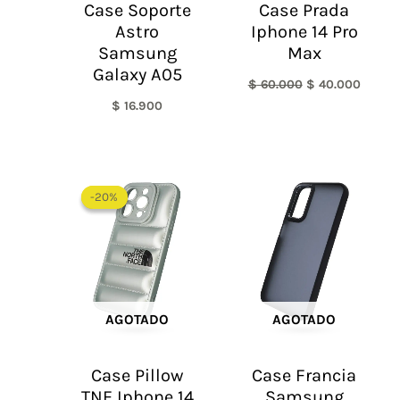
Case Soporte
Case Prada
Astro
Iphone 14 Pro
Samsung
Max
Galaxy A05
$
60.000
$
40.000
$
16.900
El
El
precio
precio
-20%
-20%
original
actual
era:
es:
$ 60.000.
$ 48.000.
AGOTADO
AGOTADO
Case Pillow
Case Francia
TNF Iphone 14
Samsung