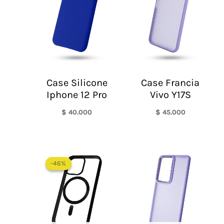
Case Silicone
Case Francia
Iphone 12 Pro
Vivo Y17S
$
40.000
$
45.000
El
El
precio
precio
-46%
-46%
original
actual
era:
es:
$ 65.000.
$ 35.000.