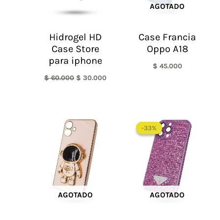
AGOTADO
Hidrogel HD
Case Francia
Case Store
Oppo A18
para iphone
$
45.000
$
60.000
$
30.000
El
El
precio
precio
-33%
-33%
original
actual
era:
es:
$ 60.000.
$ 40.0
AGOTADO
AGOTADO