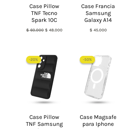
Case Pillow
Case Francia
TNF Tecno
Samsung
Spark 10C
Galaxy A14
$
60.000
$
48.000
$
45.000
El
El
Rango
precio
precio
de
-20%
-20%
-50%
-50%
original
actual
precios:
era:
es:
desde
$ 60.000.
$ 48.000.
$ 30.000
hasta
$ 55.000
Case Pillow
Case Magsafe
TNF Samsung
para Iphone