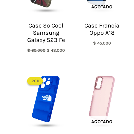
AGOTADO
Case So Cool
Case Francia
Samsung
Oppo A18
Galaxy S23 Fe
$
45.000
$
60.000
$
48.000
El
El
precio
precio
-20%
-20%
original
actual
era:
es:
$ 60.000.
$ 48.000.
AGOTADO