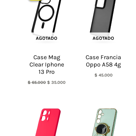
era:
es:
$ 65.000.
$ 35.000.
AGOTADO
AGOTADO
Case Mag
Case Francia
Clear Iphone
Oppo A58 4g
13 Pro
$
45.000
$
65.000
$
35.000