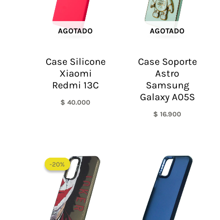
AGOTADO
AGOTADO
Case Silicone
Case Soporte
Xiaomi
Astro
Redmi 13C
Samsung
Galaxy A05S
$
40.000
$
16.900
El
El
precio
precio
-20%
-20%
original
actual
era:
es:
$ 60.000.
$ 48.000.