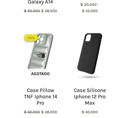
Galaxy A14
$
30.000
-
$
60.000
$
48.000
$
55.000
El
El
precio
precio
-20%
-20%
original
actual
era:
es:
$ 60.000.
$ 48.000.
AGOTADO
Case Pillow
Case Silicone
TNF Iphone 14
Iphone 12 Pro
Pro
Max
$
60.000
$
48.000
$
40.000