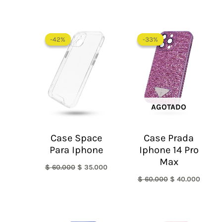
El
El
El
El
precio
precio
precio
precio
-42%
-42%
-33%
-33%
original
actual
original
actual
era:
es:
era:
es:
$ 60.000.
$ 35.000.
$ 60.000.
$ 40.0
AGOTADO
Case Space
Case Prada
Para Iphone
Iphone 14 Pro
Max
$
60.000
$
35.000
$
60.000
$
40.000