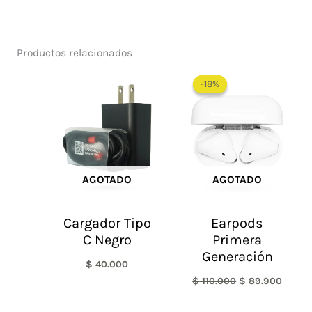
Productos relacionados
El
El
precio
precio
-18%
-18%
original
actual
era:
es:
$ 110.000.
$ 89.9
AGOTADO
AGOTADO
Cargador Tipo
Earpods
C Negro
Primera
Generación
$
40.000
$
110.000
$
89.900