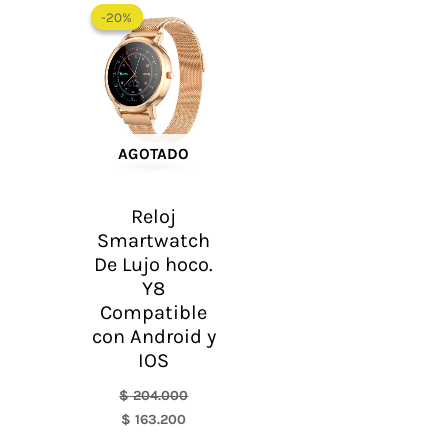
precio
precio
-20%
-20%
original
actual
era:
es:
$ 204.000.
$ 163.200.
AGOTADO
Reloj
Smartwatch
De Lujo hoco.
Y8
Compatible
con Android y
IOS
$
204.000
$
163.200