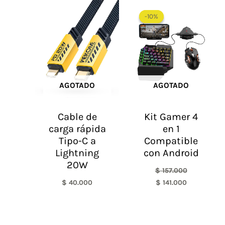
El
El
precio
precio
-10%
-10%
original
actual
era:
es:
$ 157.000.
$ 141.000.
AGOTADO
AGOTADO
Cable de
Kit Gamer 4
carga rápida
en 1
Tipo-C a
Compatible
Lightning
con Android
20W
$
157.000
$
40.000
$
141.000
El
El