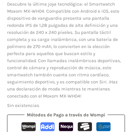
precio
precio
Descubre la última joya tecnológica: el Smartwatch
original
actual
Moxom MX-WH04. Compatible con Android e iOS, este
era:
es:
dispositivo de vanguardia presenta una pantalla
$ 185.000.
$ 148.000.
redonda IPS de 1,28 pulgadas de alta definición y una
resolución de 240 x 240 píxeles. Su pantalla táctil
completa y su carga inalámbrica, con una batería de
polímero de 270 mAh, lo convierten en la elección
perfecta para aquellos que buscan estilo y
funcionalidad. Con llamadas inalámbricas deportivas,
control de cámara y reproducción de música, este
smartwatch también cuenta con ritmo cardíaco,
seguimiento deportivo, y es compatible con Siri. ¡Haz
una declaración de moda mientras te mantienes
conectado con el Moxom MX-WH04!
Sin existencias
Métodos de Pago a través de Wompi