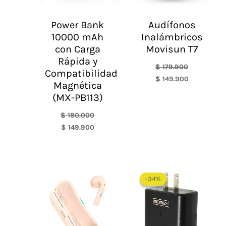
Power Bank
Audífonos
10000 mAh
Inalámbricos
con Carga
Movisun T7
Rápida y
$
179.900
Compatibilidad
$
149.900
Magnética
(MX-PB113)
$
180.000
$
149.900
El
El
precio
precio
-34%
-34%
original
actual
era:
es:
$ 91.000.
$ 59.9