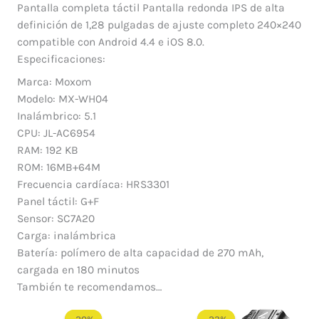
Pantalla completa táctil Pantalla redonda IPS de alta
definición de 1,28 pulgadas de ajuste completo 240×240
compatible con Android 4.4 e iOS 8.0.
Especificaciones:
Marca: Moxom
Modelo: MX-WH04
Inalámbrico: 5.1
CPU: JL-AC6954
RAM: 192 KB
ROM: 16MB+64M
Frecuencia cardíaca: HRS3301
Panel táctil: G+F
Sensor: SC7A20
Carga: inalámbrica
Batería: polímero de alta capacidad de 270 mAh,
cargada en 180 minutos
También te recomendamos…
El
El
El
El
precio
precio
precio
precio