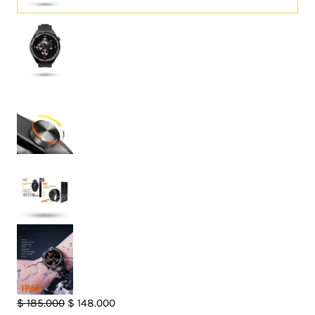
El
El
$
185.000
$
148.000