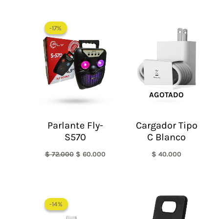
El
El
precio
precio
-17%
-17%
original
actual
era:
es:
$ 72.000.
$ 60.000.
AGOTADO
Parlante Fly-
Cargador Tipo
S570
C Blanco
$
72.000
$
60.000
$
40.000
El
El
precio
precio
-14%
-14%
original
actual
era:
es: