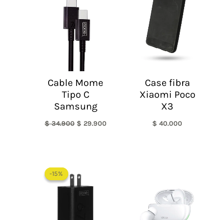
$ 34.900.
$ 29.900.
Cable Mome
Case fibra
Tipo C
Xiaomi Poco
Samsung
X3
$
34.900
$
29.900
$
40.000
Rango
de
-15%
-15%
precios:
desde
$ 64.500
hasta
$ 75.900