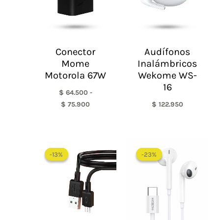
Conector
Audífonos
Mome
Inalámbricos
Motorola 67W
Wekome WS-
16
$
64.500
-
$
75.900
$
122.950
El
El
El
El
precio
precio
precio
precio
-13%
-13%
-23%
-23%
original
actual
original
actual
era:
es:
era:
es:
$ 29.900.
$ 25.900.
$ 65.000.
$ 50.0