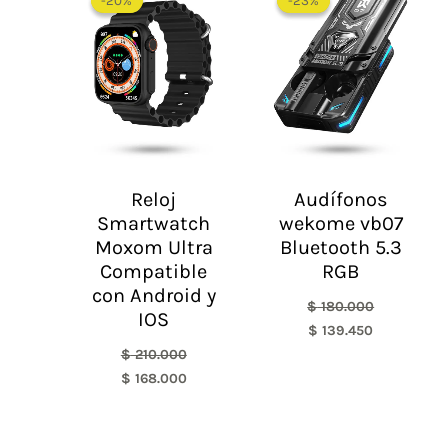
-20%
-20%
-23%
-23%
original
actual
original
actual
era:
es:
era:
es:
$ 210.000.
$ 168.000.
$ 180.000.
$ 139.450.
Reloj
Audífonos
Smartwatch
wekome vb07
Moxom Ultra
Bluetooth 5.3
Compatible
RGB
con Android y
$
180.000
IOS
$
139.450
$
210.000
$
168.000