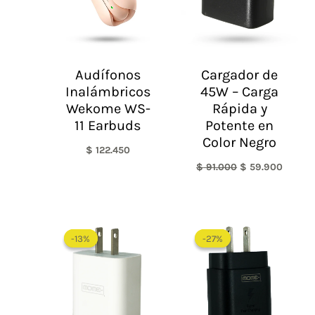
Audífonos
Cargador de
Inalámbricos
45W – Carga
Wekome WS-
Rápida y
11 Earbuds
Potente en
Color Negro
$
122.450
$
91.000
$
59.900
El
El
El
El
precio
precio
precio
precio
-13%
-13%
-27%
-27%
original
actual
original
actual
era:
es:
era:
es:
$ 70.000.
$ 60.900.
$ 89.900.
$ 65.9