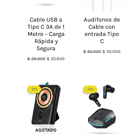
Cable USB a
Audifonos de
Tipo C 3A de 1
Cable con
Metro – Carga
entrada Tipo
Rápida y
C
Segura
$
65.000
$
50.000
$
29.900
$
25.900
El
El
El
El
precio
precio
precio
precio
-17%
-17%
-17%
-17%
original
actual
original
actual
era:
es:
era:
es:
$ 180.000.
$ 149.900.
$ 179.900.
$ 149.900.
AGOTADO