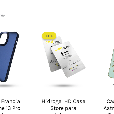
ión.
El
El
precio
precio
-50%
-50%
original
actual
era:
es:
$ 60.000.
$ 30.000.
 Francia
Hidrogel HD Case
Ca
ne 13 Pro
Store para
Ast