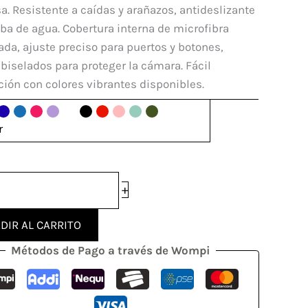
e
a. Resistente a caídas y arañazos, antideslizante
ba de agua. Cobertura interna de microfibra
dad
a, ajuste preciso para puertos y botones,
biselados para proteger la cámara. Fácil
ción con colores vibrantes disponibles.
r
+
DIR AL CARRITO
Métodos de Pago a través de Wompi