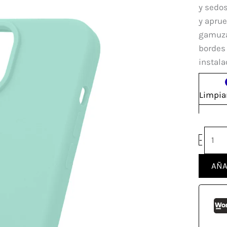
Iphon
y sedos
14
y aprue
canti
gamuzad
bordes 
instala
Limpia
-
AÑA