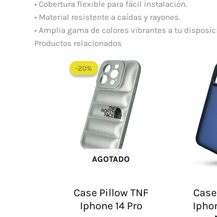
• Cobertura flexible para fácil instalación.
• Material resistente a caídas y rayones.
• Amplia gama de colores vibrantes a tu disposic
Productos relacionados
El
El
precio
precio
-20%
-20%
original
actual
era:
es:
$ 60.000.
$ 48.000.
AGOTADO
Case Pillow TNF
Case
Iphone 14 Pro
Ipho