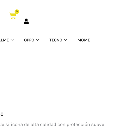
0
Cart
ALME
OPPO
TECNO
MOME
00
one
e silicona de alta calidad con protección suave