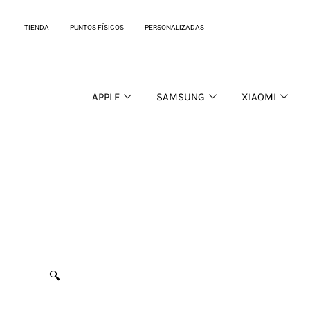
Ir
al
TIENDA
PUNTOS FÍSICOS
PERSONALIZADAS
contenido
APPLE
SAMSUNG
XIAOMI
🔍