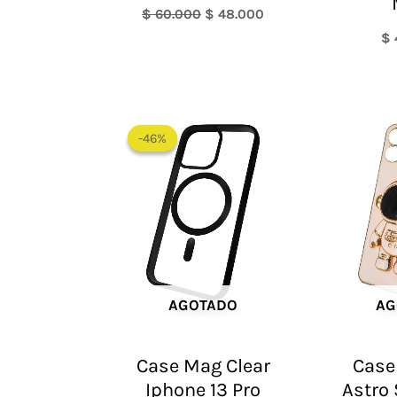
$
60.000
$
48.000
$
El
El
precio
precio
-46%
-46%
original
actual
era:
es:
$ 65.000.
$ 35.000.
AGOTADO
AG
Case Mag Clear
Case
Iphone 13 Pro
Astro