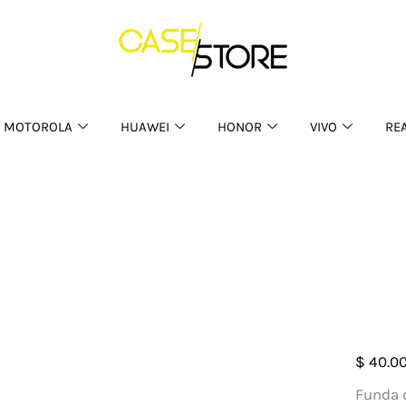
MOTOROLA
HUAWEI
HONOR
VIVO
RE
Case
$
40.0
Silic
Funda d