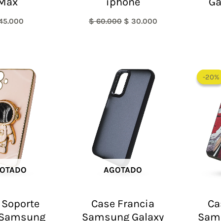
Max
iphone
Ga
45.000
$
60.000
$
30.000
-20%
-20%
OTADO
AGOTADO
 Soporte
Case Francia
Ca
 Samsung
Samsung Galaxy
Sam