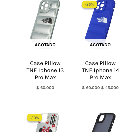
precio
precio
-25%
-25%
original
actual
era:
es:
$ 60.000.
$ 45.0
AGOTADO
AGOTADO
Case Pillow
Case Pillow
TNF Iphone 13
TNF Iphone 14
Pro Max
Pro Max
$
60.000
$
60.000
$
45.000
El
El
precio
precio
-20%
-20%
original
actual
era:
es:
$ 60.000.
$ 48.000.