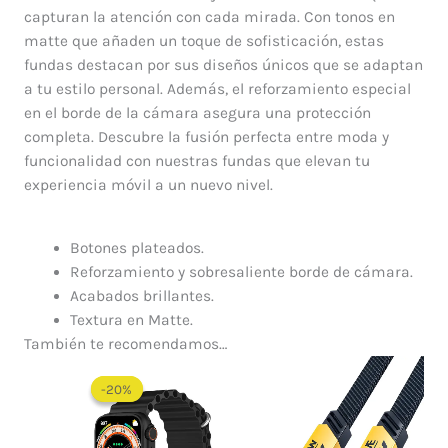
capturan la atención con cada mirada. Con tonos en
matte que añaden un toque de sofisticación, estas
fundas destacan por sus diseños únicos que se adaptan
a tu estilo personal. Además, el reforzamiento especial
en el borde de la cámara asegura una protección
completa. Descubre la fusión perfecta entre moda y
funcionalidad con nuestras fundas que elevan tu
experiencia móvil a un nuevo nivel.
Botones plateados.
Reforzamiento y sobresaliente borde de cámara.
Acabados brillantes.
Textura en Matte.
También te recomendamos…
El
El
precio
precio
-20%
-20%
original
actual
era:
es:
$ 210.000.
$ 168.000.