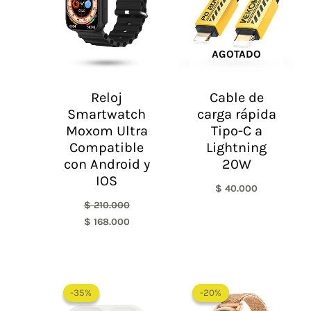
AGOTADO
Reloj
Cable de
Smartwatch
carga rápida
Moxom Ultra
Tipo-C a
Compatible
Lightning
con Android y
20W
IOS
$
40.000
$
210.000
$
168.000
El
El
El
El
precio
precio
precio
precio
-35%
-35%
-20%
-20%
original
actual
original
actual