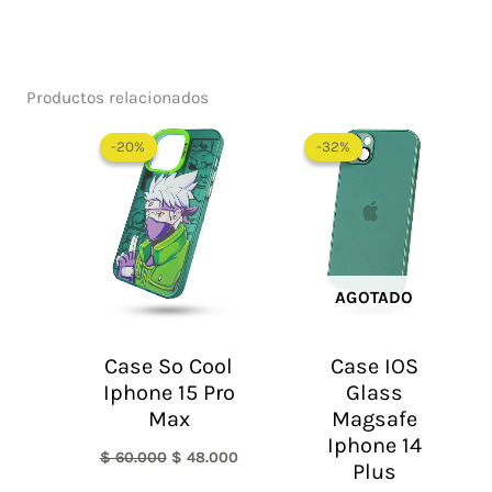
Productos relacionados
El
El
El
El
precio
precio
precio
precio
-20%
-20%
-32%
-32%
original
actual
original
actual
era:
es:
era:
es:
$ 60.000.
$ 48.000.
$ 95.000.
$ 65.0
AGOTADO
Case So Cool
Case IOS
Iphone 15 Pro
Glass
Max
Magsafe
Iphone 14
$
60.000
$
48.000
Plus