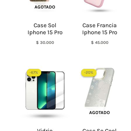
AGOTADO
Case Sol
Case Francia
Iphone 15 Pro
Iphone 15 Pro
$
30.000
$
45.000
El
El
El
El
precio
precio
precio
precio
-67%
-67%
-20%
-20%
original
actual
original
actual
era:
es:
era:
es:
$ 60.000.
$ 20.000.
$ 60.000.
$ 48.0
AGOTADO
Vidrio
Case So Cool