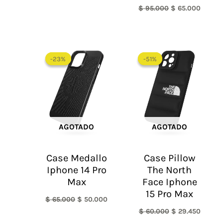
$
95.000
$
65.000
El
El
El
El
precio
precio
precio
precio
-23%
-23%
-51%
-51%
original
actual
original
actual
era:
es:
era:
es:
$ 65.000.
$ 50.000.
$ 60.000.
$ 29.4
AGOTADO
AGOTADO
Case Medallo
Case Pillow
Iphone 14 Pro
The North
Max
Face Iphone
15 Pro Max
$
65.000
$
50.000
$
60.000
$
29.450