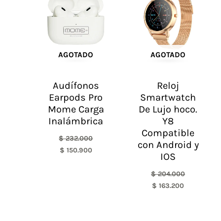
era:
es:
era:
es:
$ 232.000.
$ 150.900.
$ 204.000.
$ 163.200.
AGOTADO
AGOTADO
Audífonos
Reloj
Earpods Pro
Smartwatch
Mome Carga
De Lujo hoco.
Inalámbrica
Y8
Compatible
$
232.000
con Android y
$
150.900
IOS
$
204.000
$
163.200