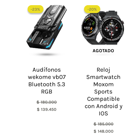
El
El
El
El
precio
precio
precio
precio
-23%
-23%
-20%
-20%
original
actual
original
actual
era:
es:
era:
es:
$ 180.000.
$ 139.450.
$ 185.000.
$ 148.000.
AGOTADO
Audífonos
Reloj
wekome vb07
Smartwatch
Bluetooth 5.3
Moxom
RGB
Sports
Compatible
$
180.000
con Android y
$
139.450
IOS
$
185.000
$
148.000