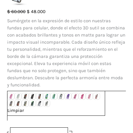
Case
El
El
$
60.000
$
48.000
So
precio
precio
Sumérgete en la expresión de estilo con nuestras
Cool
original
actual
fundas para celular, donde el efecto 3D sutil se combina
Iphone
era:
es:
con acabados brillantes y tonos en matte para lograr un
15
$ 60.000.
$ 48.000.
impacto visual incomparable. Cada diseño único refleja
Plus
tu personalidad, mientras que el reforzamiento en el
cantidad
borde de la cámara garantiza una protección
excepcional. Eleva tu experiencia móvil con estas
fundas que no solo protegen, sino que también
deslumbran. Descubre la perfecta armonía entre moda
y funcionalidad.
Limpiar