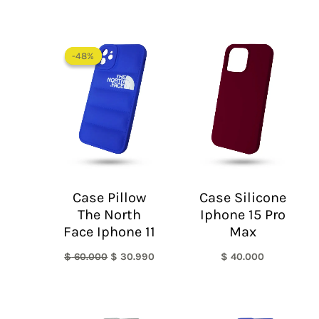
El
El
precio
precio
-48%
-48%
original
actual
era:
es:
$ 60.000.
$ 30.990.
Case Pillow
Case Silicone
The North
Iphone 15 Pro
Face Iphone 11
Max
$
60.000
$
30.990
$
40.000
El
El