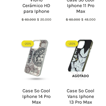
Cerámico HD
Iphone 11 Pro
para Iphone
Max
$
60.000
$
20.000
$
60.000
$
48.000
El
El
El
El
precio
precio
precio
precio
-20%
-20%
-20%
-20%
original
actual
original
actual
era:
es:
era:
es:
$ 60.000.
$ 48.000.
$ 60.000.
$ 48.0
AGOTADO
Case So Cool
Case So Cool
Iphone 14 Pro
Vans Iphone
Max
13 Pro Max