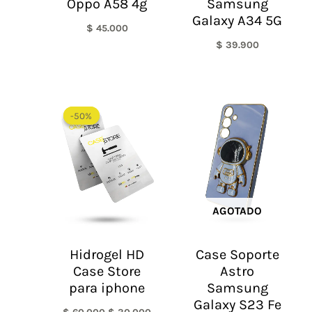
Oppo A58 4g
Samsung
Galaxy A34 5G
$
45.000
$
39.900
El
El
precio
precio
-50%
-50%
original
actual
era:
es:
$ 60.000.
$ 30.000.
AGOTADO
Hidrogel HD
Case Soporte
Case Store
Astro
para iphone
Samsung
Galaxy S23 Fe