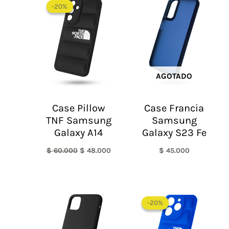
precio
precio
-20%
-20%
original
actual
era:
es:
$ 60.000.
$ 48.000.
AGOTADO
Case Pillow
Case Francia
TNF Samsung
Samsung
Galaxy A14
Galaxy S23 Fe
$
60.000
$
48.000
$
45.000
El
El
precio
precio
-20%
-20%
original
actual
era:
es:
$ 60.000.
$ 48.0