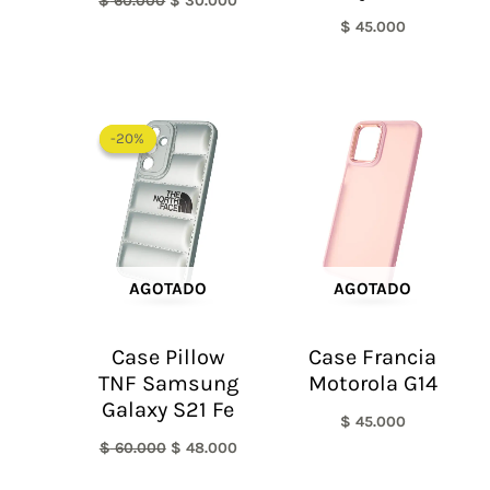
$
60.000
$
30.000
$
45.000
El
El
precio
precio
-20%
-20%
original
actual
era:
es:
$ 60.000.
$ 48.000.
AGOTADO
AGOTADO
Case Pillow
Case Francia
TNF Samsung
Motorola G14
Galaxy S21 Fe
$
45.000
$
60.000
$
48.000