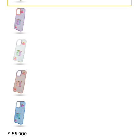
Case
$
55.000