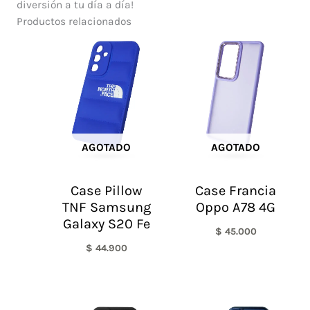
diversión a tu día a día!
Productos relacionados
AGOTADO
AGOTADO
Case Pillow
Case Francia
TNF Samsung
Oppo A78 4G
Galaxy S20 Fe
$
45.000
$
44.900
El
El