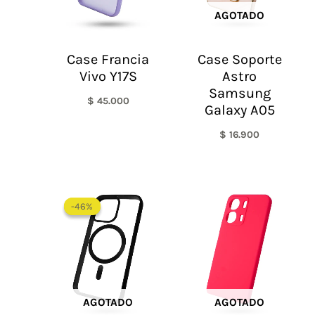
AGOTADO
Case Francia
Case Soporte
Vivo Y17S
Astro
Samsung
$
45.000
Galaxy A05
$
16.900
El
El
precio
precio
-46%
-46%
original
actual
era:
es:
$ 65.000.
$ 35.000.
AGOTADO
AGOTADO