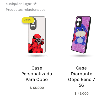
cualquier lugar! 🌟
Productos relacionados
-35%
-35%
Case
Case
Personalizada
Diamante
Para Oppo
Oppo Reno 7
5G
$
55.000
$
45.000