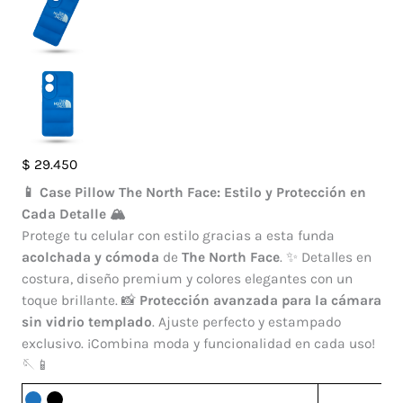
Case
$
29.450
Pillow
📱 Case Pillow The North Face: Estilo y Protección en
The
Cada Detalle 🏔️
North
Protege tu celular con estilo gracias a esta funda
Face
acolchada y cómoda
de
The North Face
. ✨ Detalles en
Oppo
costura, diseño premium y colores elegantes con un
A60
toque brillante. 📸
Protección avanzada para la cámara
cantidad
sin vidrio templado
. Ajuste perfecto y estampado
exclusivo. ¡Combina moda y funcionalidad en cada uso!
🪡📱