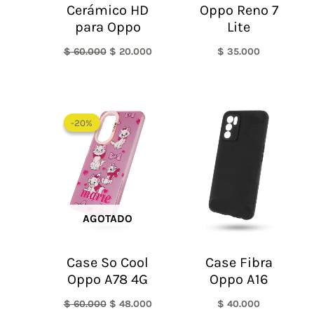
Cerámico HD
Oppo Reno 7
para Oppo
Lite
$
60.000
$
20.000
$
35.000
El
El
precio
precio
-20%
-20%
original
actual
era:
es:
$ 60.000.
$ 48.000.
AGOTADO
Case So Cool
Case Fibra
Oppo A78 4G
Oppo A16
$
60.000
$
48.000
$
40.000