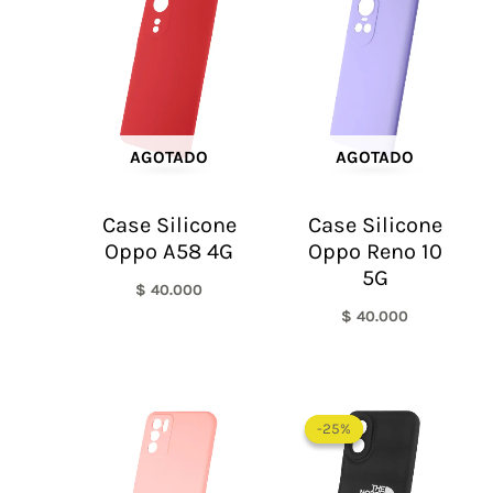
AGOTADO
AGOTADO
Case Silicone
Case Silicone
Oppo A58 4G
Oppo Reno 10
5G
$
40.000
$
40.000
El
El
precio
precio
-25%
-25%
original
actual
era:
es:
$ 60.000.
$ 45.0