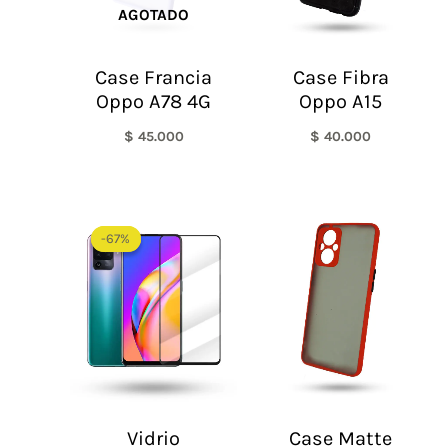
AGOTADO
Case Francia
Case Fibra
Oppo A78 4G
Oppo A15
$
45.000
$
40.000
El
El
precio
precio
-67%
-67%
original
actual
era:
es:
$ 60.000.
$ 20.000.
Vidrio
Case Matte