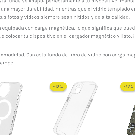
esta funda se adapta perfectamente a tu dispositivo, manten
una mayor durabilidad, mientras que el vidrio templado en
us fotos y videos siempre sean nítidos y de alta calidad.
tá equipada con carga magnética, lo que significa que pued
e colocar tu dispositivo en el cargador magnético y listo, ¡
y comodidad. Con esta funda de fibra de vidrio con carga ma
iempo!
Rango
El
El
de
precio
precio
-42%
-42%
-25%
-25%
precios:
original
actual
desde
era:
es:
$ 30.000
$ 60.000.
$ 35.000.
hasta
$ 55.000