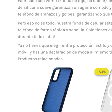
Fabricada con vidrio (Funda de lujo, no doblar), 
de silicona suave garantizan un agarre cómodo y 
teléfono de arañazos y golpes, garantizando que t
Pero eso no es todo; nuestra funda de celular es
teléfono de forma rápida y sencilla. Solo tienes qu
durante todo el día!
Ya no tienes que elegir entre protección, estilo 
móvil y haz una declaración de moda al mismo t
Productos relacionados
-50%
-50%