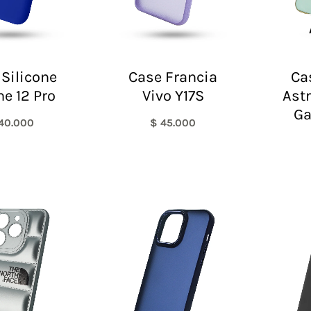
Silicone
Case Francia
Ca
ne 12 Pro
Vivo Y17S
Ast
Ga
40.000
$
45.000
El
El
precio
precio
original
actual
era:
es:
$ 60.000.
$ 48.000.