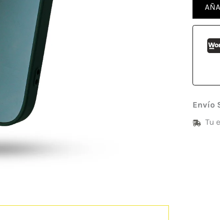
AÑA
Envío 
Tu 