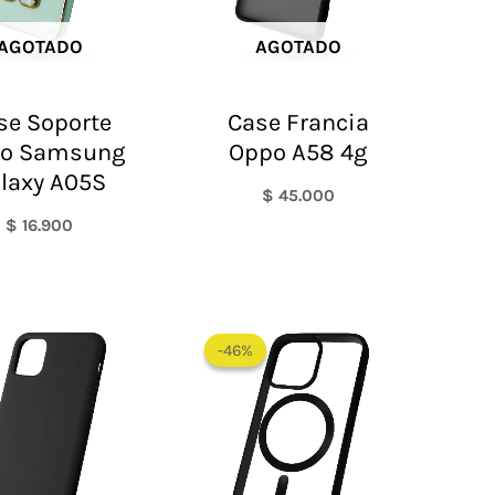
AGOTADO
AGOTADO
se Soporte
Case Francia
ro Samsung
Oppo A58 4g
laxy A05S
$
45.000
$
16.900
El
El
precio
precio
-46%
-46%
original
actual
era:
es:
$ 65.000.
$ 35.000.