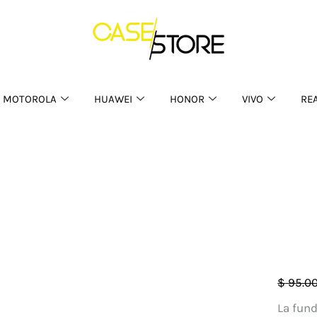
MOTOROLA
HUAWEI
HONOR
VIVO
RE
Case
$
95.0
IOS
La fund