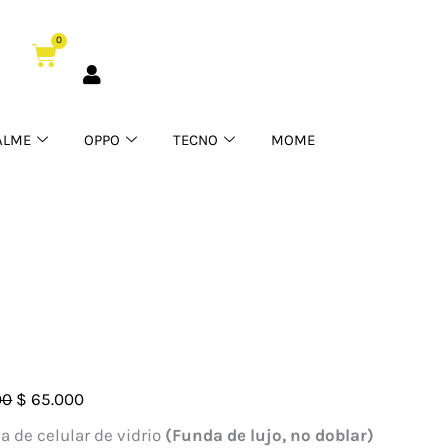
0
Cart
ALME
OPPO
TECNO
MOME
El
El
00
$
65.000
precio
precio
a de celular de vidrio
(Funda de lujo, no doblar)