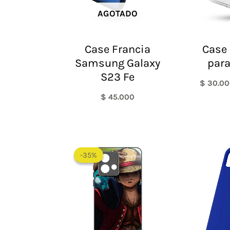
AGOTADO
Case Francia
Case
Samsung Galaxy
para
S23 Fe
$
30.00
$
45.000
-35%
-35%