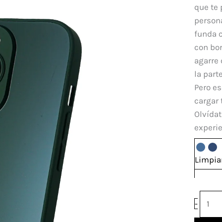
Glass
que te 
Iphon
persona
15
funda c
Pro
con bor
Max
agarre
canti
la part
Pero es
cargar 
Olvídat
experie
Limpia
-