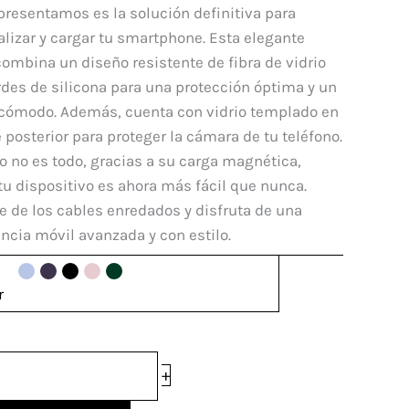
original
actual
presentamos es la solución definitiva para
e
era:
es:
lizar y cargar tu smartphone. Esta elegante
$ 95.000.
$ 65.000.
ombina un diseño resistente de fibra de vidrio
des de silicona para una protección óptima y un
 cómodo. Además, cuenta con vidrio templado en
dad
e posterior para proteger la cámara de tu teléfono.
o no es todo, gracias a su carga magnética,
tu dispositivo es ahora más fácil que nunca.
e de los cables enredados y disfruta de una
ncia móvil avanzada y con estilo.
r
+