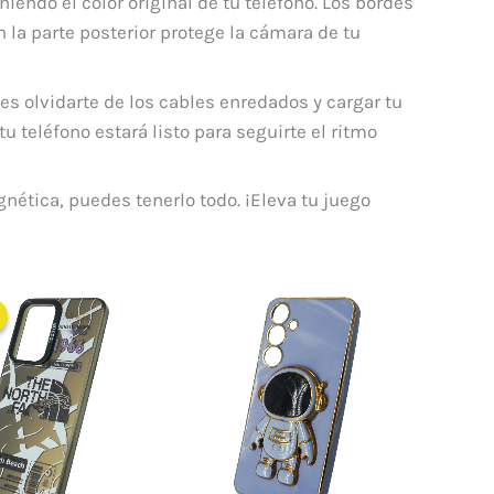
iendo el color original de tu teléfono. Los bordes
 la parte posterior protege la cámara de tu
es olvidarte de los cables enredados y cargar tu
tu teléfono estará listo para seguirte el ritmo
gnética, puedes tenerlo todo. ¡Eleva tu juego
El
El
precio
precio
original
actual
era:
es:
$ 60.000.
$ 45.000.