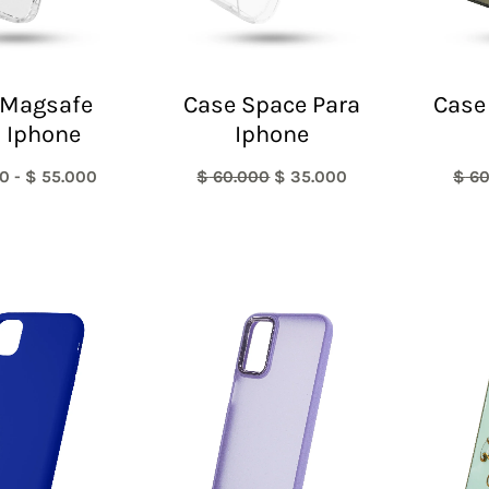
 Magsafe
Case Space Para
Case
 Iphone
Iphone
0
-
$
55.000
$
60.000
$
35.000
$
60