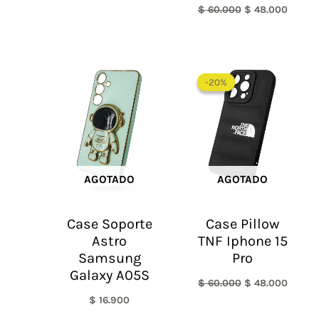
$
60.000
$
48.000
El
El
precio
precio
-20%
-20%
original
actual
era:
es:
$ 60.000.
$ 48.0
AGOTADO
AGOTADO
Case Soporte
Case Pillow
Astro
TNF Iphone 15
Samsung
Pro
Galaxy A05S
$
60.000
$
48.000
$
16.900