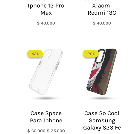
Iphone 12 Pro
Xiaomi
Max
Redmi 13C
$
40.000
$
40.000
El
El
El
El
precio
precio
precio
precio
-42%
-42%
-20%
-20%
original
actual
original
actual
era:
es:
era:
es:
$ 60.000.
$ 35.000.
$ 60.000.
$ 48.0
Case Space
Case So Cool
Para Iphone
Samsung
Galaxy S23 Fe
$
60.000
$
35.000