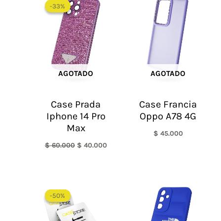
precio
precio
-33%
-33%
original
actual
era:
es:
$ 60.000.
$ 40.000.
AGOTADO
AGOTADO
Case Prada
Case Francia
Iphone 14 Pro
Oppo A78 4G
Max
$
45.000
$
60.000
$
40.000
El
El
precio
precio
-50%
-50%
original
actual
era:
es:
$ 60.000.
$ 30.000.