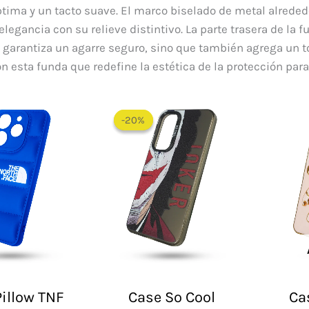
tima y un tacto suave. El marco biselado de metal alrededo
egancia con su relieve distintivo. La parte trasera de la 
garantiza un agarre seguro, sino que también agrega un to
n esta funda que redefine la estética de la protección para 
El
El
El
El
precio
precio
precio
precio
-20%
-20%
original
actual
original
actual
era:
es:
era:
es:
$ 60.000.
$ 48.000.
$ 60.000.
$ 48.000.
illow TNF
Case So Cool
Ca