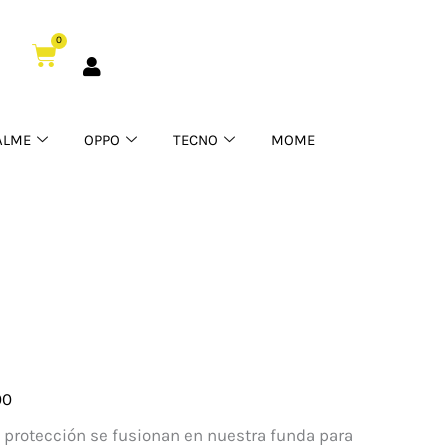
0
Cart
ALME
OPPO
TECNO
MOME
00
y protección se fusionan en nuestra funda para