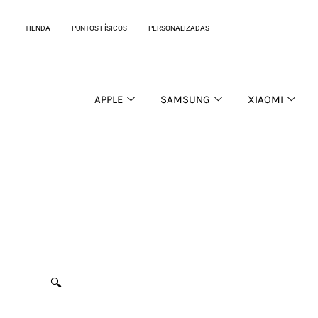
Ir
al
TIENDA
PUNTOS FÍSICOS
PERSONALIZADAS
contenido
APPLE
SAMSUNG
XIAOMI
🔍