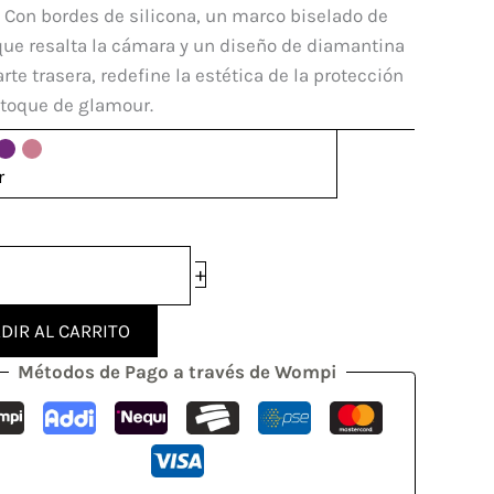
. Con bordes de silicona, un marco biselado de
que resalta la cámara y un diseño de diamantina
arte trasera, redefine la estética de la protección
dad
 toque de glamour.
r
+
DIR AL CARRITO
Métodos de Pago a través de Wompi