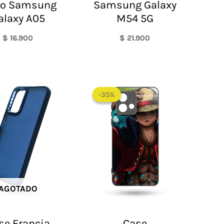
ro Samsung
Samsung Galaxy
alaxy A05
M54 5G
$
16.900
$
21.900
-35%
-35%
AGOTADO
se Francia
Case