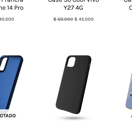
ne 14 Pro
Y27 4G
45.000
$
60.000
$
45.000
OTADO