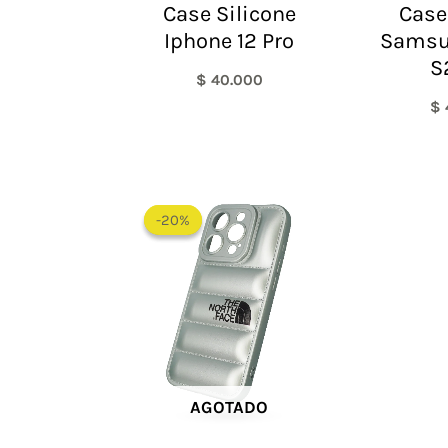
Case Silicone
Case
Iphone 12 Pro
Samsu
S
$
40.000
$
El
El
precio
precio
-20%
-20%
original
actual
era:
es:
$ 60.000.
$ 48.000.
AGOTADO