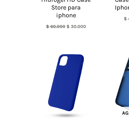
Store para
Ipho
iphone
$
$
60.000
$
30.000
AG