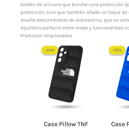
bordes de silicona que brindan una protección óp
protección, sino que también añade un toque de el
diseño deslumbrante de diamantina, que no solo 
equilibrio perfecto entre moda y funcionalidad co
Productos relacionados
El
El
precio
precio
-20%
-20%
-20%
-20%
original
actual
era:
es:
$ 60.000.
$ 48.000.
Case Pillow TNF
Case P