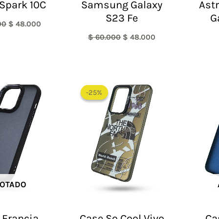
Spark 10C
Samsung Galaxy
Ast
S23 Fe
G
00
$
48.000
$
60.000
$
48.000
El
El
precio
precio
-25%
-25%
original
actual
era:
es:
$ 60.000.
$ 45.000.
OTADO
 Francia
Case So Cool Vivo
Ca