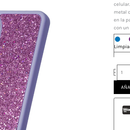
Oppo
celular
A38
metal 
4G
en la p
canti
con un
Limpia
-
AÑA