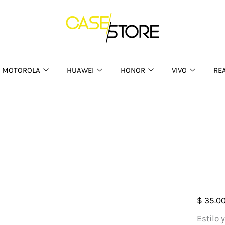
MOTOROLA
HUAWEI
HONOR
VIVO
RE
Case
$
35.0
Pro
Estilo 