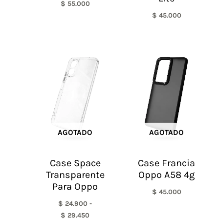
$
55.000
$
45.000
Rango
de
precios:
desde
$ 24.900
hasta
$ 29.450
AGOTADO
AGOTADO
Case Space
Case Francia
Transparente
Oppo A58 4g
Para Oppo
$
45.000
$
24.900
-
$
29.450