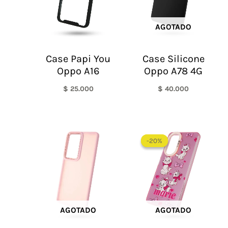
AGOTADO
Case Papi You
Case Silicone
Oppo A16
Oppo A78 4G
$
25.000
$
40.000
El
El
precio
precio
-20%
-20%
original
actual
era:
es:
$ 60.000.
$ 48.0
AGOTADO
AGOTADO