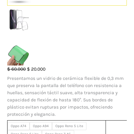
Vidrio
El
El
$
60.000
$
20.000
Cerámico
precio
precio
Presentamos un vidrio de cerámica flexible de 0,3 mm
HD
original
actual
que preserva la pantalla del teléfono con resistencia a
para
era:
es:
huellas, sensación táctil suave, alta transparencia y
Oppo
$ 60.000.
$ 20.000.
capacidad de flexión de hasta 180°. Sus bordes de
cantidad
plástico evitan rupturas por impactos, ofreciendo
protección y elegancia.
Oppo A74
Oppo A94
Oppo Reno 5 Lite