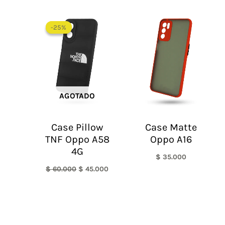
El
El
precio
precio
-25%
-25%
original
actual
era:
es:
$ 60.000.
$ 45.000.
AGOTADO
Case Pillow
Case Matte
TNF Oppo A58
Oppo A16
4G
$
35.000
$
60.000
$
45.000