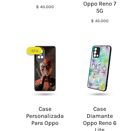
Oppo Reno 7
$
40.000
5G
$
45.000
-35%
-35%
Case
Case
Personalizada
Diamante
Para Oppo
Oppo Reno 6
Lite