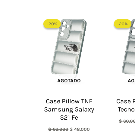
El
El
precio
precio
-20%
-20%
-20%
-20%
original
actual
era:
es:
$ 60.000.
$ 48.000.
AGOTADO
AG
Case Pillow TNF
Case P
Samsung Galaxy
Tecno
S21 Fe
$
60.0
$
60.000
$
48.000