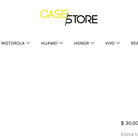
MOTOROLA
HUAWEI
HONOR
VIVO
RE
Case
$
30.0
Fibra
Eleva l