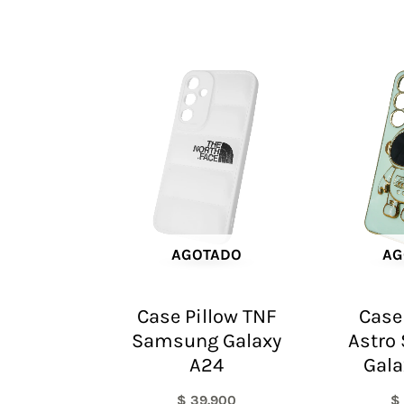
AGOTADO
AG
Case Pillow TNF
Case
Samsung Galaxy
Astro
A24
Gala
$
39.900
$