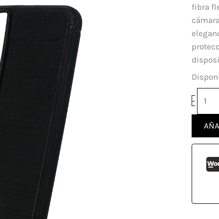
Sams
fibra f
Galax
cámaras
S22
elegan
Ultra
protecc
canti
disposi
Disponi
-
AÑA