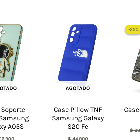
-25%
-25%
OTADO
AGOTADO
 Soporte
Case Pillow TNF
Case
 Samsung
Samsung Galaxy
xy A05S
S20 Fe
$
60
16.900
$
44.900