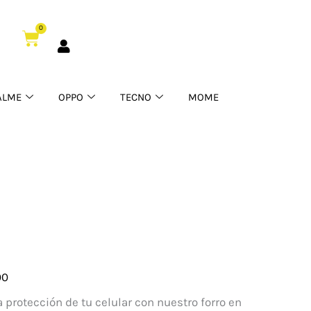
Ultra
0
cantidad
Cart
ALME
OPPO
TECNO
MOME
00
a protección de tu celular con nuestro forro en