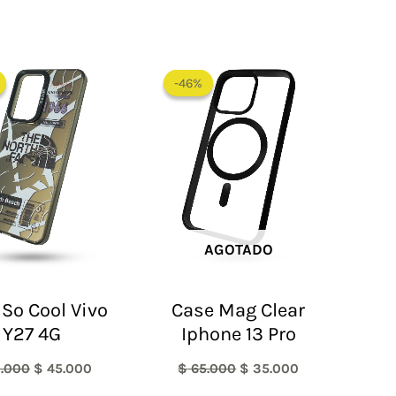
El
El
El
El
precio
precio
precio
precio
-46%
-46%
original
actual
original
actual
era:
es:
era:
es:
$ 60.000.
$ 45.000.
$ 65.000.
$ 35.000.
AGOTADO
 So Cool Vivo
Case Mag Clear
Y27 4G
Iphone 13 Pro
.000
$
45.000
$
65.000
$
35.000