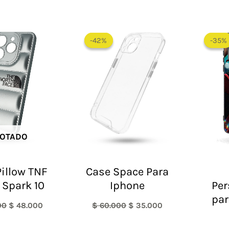
El
El
El
El
precio
precio
precio
precio
-42%
-42%
-35%
-35%
original
actual
original
actual
era:
es:
era:
es:
$ 60.000.
$ 48.000.
$ 60.000.
$ 35.000.
OTADO
illow TNF
Case Space Para
 Spark 10
Iphone
Per
par
00
$
48.000
$
60.000
$
35.000