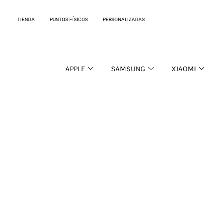
Ir
al
TIENDA
PUNTOS FÍSICOS
PERSONALIZADAS
contenido
APPLE
SAMSUNG
XIAOMI