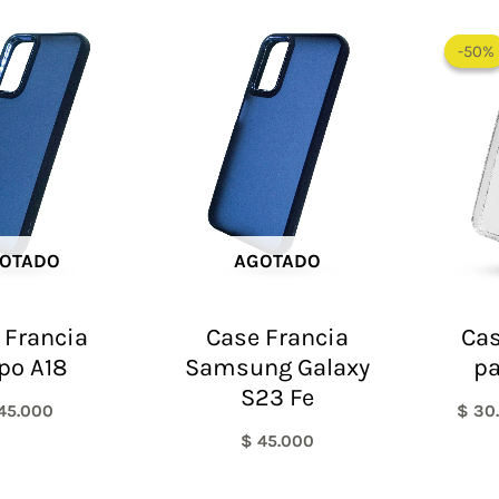
-50%
-50%
OTADO
AGOTADO
 Francia
Case Francia
Ca
po A18
Samsung Galaxy
pa
S23 Fe
45.000
$
30
$
45.000