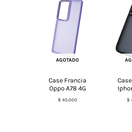
AGOTADO
AG
Case Francia
Case
Oppo A78 4G
Ipho
$
45.000
$