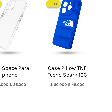
precio
precio
precio
precio
-20%
-20%
original
actual
original
actual
era:
es:
era:
es:
$ 60.000.
$ 35.000.
$ 60.000.
$ 48.000.
 Space Para
Case Pillow TNF
Iphone
Tecno Spark 10C
.000
$
35.000
$
60.000
$
48.000