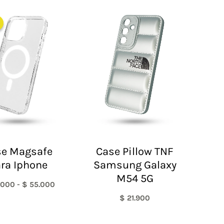
Rango
de
precios:
desde
$ 30.000
hasta
$ 55.000
se Magsafe
Case Pillow TNF
ra Iphone
Samsung Galaxy
M54 5G
.000
-
$
55.000
$
21.900