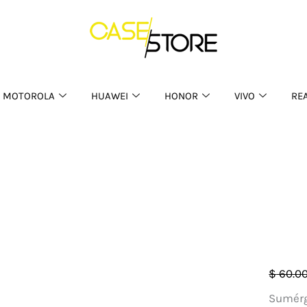
MOTOROLA
HUAWEI
HONOR
VIVO
RE
Case
$
60.0
So
Sumérge