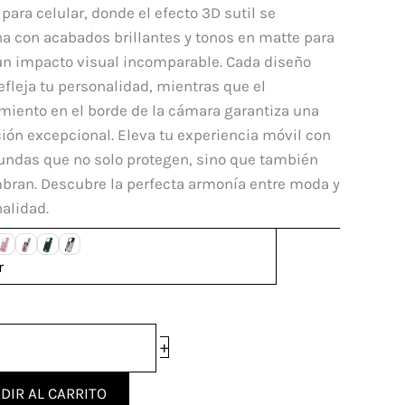
original
actual
para celular, donde el efecto 3D sutil se
e
era:
es:
a con acabados brillantes y tonos en matte para
$ 60.000.
$ 48.000.
 un impacto visual incomparable. Cada diseño
efleja tu personalidad, mientras que el
dad
miento en el borde de la cámara garantiza una
ión excepcional. Eleva tu experiencia móvil con
fundas que no solo protegen, sino que también
bran. Descubre la perfecta armonía entre moda y
alidad.
r
+
DIR AL CARRITO