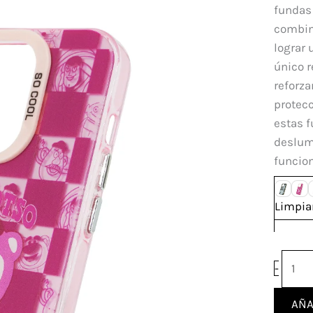
Cool
fundas 
Iphon
combin
15
lograr
Pro
único r
canti
reforza
protecc
estas 
deslum
funcion
Limpia
-
AÑA