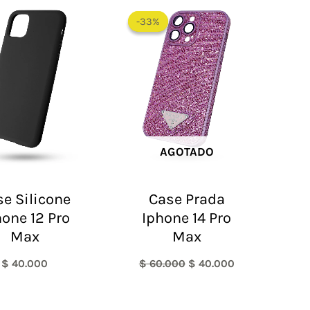
El
El
precio
precio
-33%
-33%
original
actual
era:
es:
$ 60.000.
$ 40.000.
AGOTADO
e Silicone
Case Prada
hone 12 Pro
Iphone 14 Pro
Max
Max
$
40.000
$
60.000
$
40.000