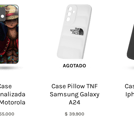
AGOTADO
Case
Case Pillow TNF
Cas
nalizada
Samsung Galaxy
Ip
Motorola
A24
55.000
$
39.900