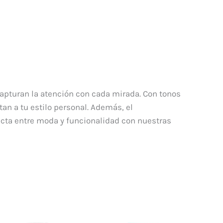
capturan la atención con cada mirada. Con tonos
n a tu estilo personal. Además, el
ecta entre moda y funcionalidad con nuestras
El
El
El
El