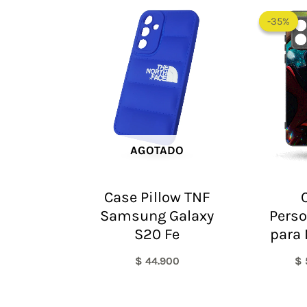
-35%
-35%
AGOTADO
Case Pillow TNF
Samsung Galaxy
Perso
S20 Fe
para 
$
44.900
$