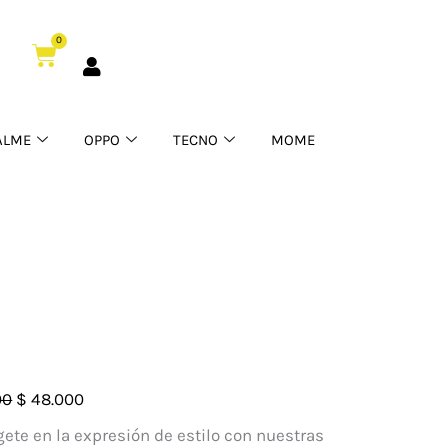
0
Cart
ALME
OPPO
TECNO
MOME
El
El
00
$
48.000
precio
precio
te en la expresión de estilo con nuestras