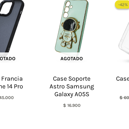
-42%
-42%
OTADO
AGOTADO
 Francia
Case Soporte
Case
ne 14 Pro
Astro Samsung
Galaxy A05S
45.000
$
60
$
16.900