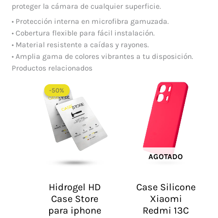
proteger la cámara de cualquier superficie.
• Protección interna en microfibra gamuzada.
• Cobertura flexible para fácil instalación.
• Material resistente a caídas y rayones.
• Amplia gama de colores vibrantes a tu disposición.
Productos relacionados
El
El
precio
precio
-50%
-50%
original
actual
era:
es:
$ 60.000.
$ 30.000.
AGOTADO
Hidrogel HD
Case Silicone
Case Store
Xiaomi
para iphone
Redmi 13C