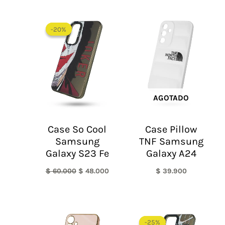
El
El
precio
precio
-20%
-20%
original
actual
era:
es:
$ 60.000.
$ 48.000.
AGOTADO
Case So Cool
Case Pillow
Samsung
TNF Samsung
Galaxy S23 Fe
Galaxy A24
$
60.000
$
48.000
$
39.900
El
El
precio
precio
-25%
-25%