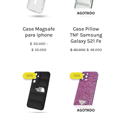
AGOTADO
Case Magsafe
Case Pillow
para Iphone
TNF Samsung
Galaxy S21 Fe
$
30.000
-
$
55.000
$
60.000
$
48.000
El
El
El
El
precio
precio
precio
precio
-20%
-20%
-33%
-33%
original
actual
original
actual
era:
es:
era:
es:
$ 60.000.
$ 48.000.
$ 60.000.
$ 40.0
AGOTADO