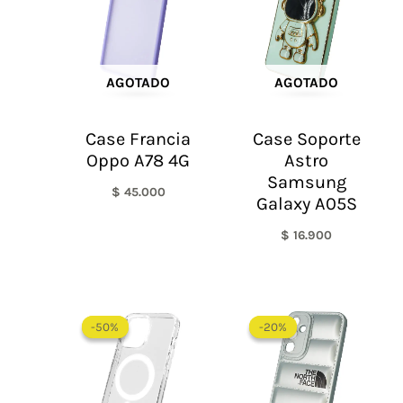
AGOTADO
AGOTADO
Case Francia
Case Soporte
Oppo A78 4G
Astro
Samsung
$
45.000
Galaxy A05S
$
16.900
Rango
El
El
de
precio
precio
-50%
-50%
-20%
-20%
precios:
original
actual
desde
era:
es:
$ 30.000
$ 60.000.
$ 48.0
hasta
$ 55.000