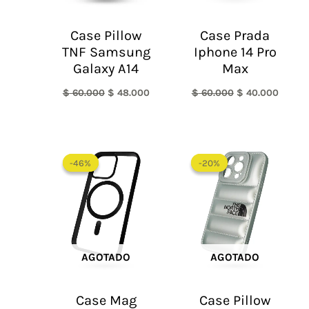
Case Pillow
Case Prada
TNF Samsung
Iphone 14 Pro
Galaxy A14
Max
$
60.000
$
48.000
$
60.000
$
40.000
El
El
El
El
precio
precio
precio
precio
-46%
-46%
-20%
-20%
original
actual
original
actual
era:
es:
era:
es:
$ 65.000.
$ 35.000.
$ 60.000.
$ 48.0
AGOTADO
AGOTADO
Case Mag
Case Pillow