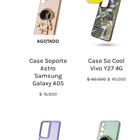
original
actual
era:
es:
$ 60.000.
$ 45.0
AGOTADO
Case Soporte
Case So Cool
Astro
Vivo Y27 4G
Samsung
$
60.000
$
45.000
Galaxy A05
$
16.900