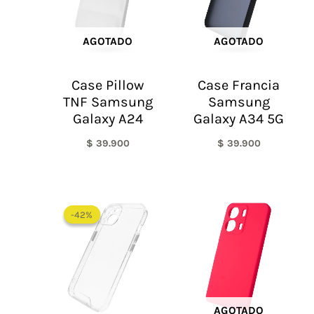
AGOTADO
AGOTADO
Case Pillow
Case Francia
TNF Samsung
Samsung
Galaxy A24
Galaxy A34 5G
$
39.900
$
39.900
El
El
precio
precio
-42%
-42%
original
actual
era:
es:
$ 60.000.
$ 35.000.
AGOTADO