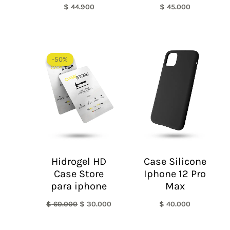
$
44.900
$
45.000
El
El
precio
precio
-50%
-50%
original
actual
era:
es:
$ 60.000.
$ 30.000.
Hidrogel HD
Case Silicone
Case Store
Iphone 12 Pro
para iphone
Max
$
60.000
$
30.000
$
40.000