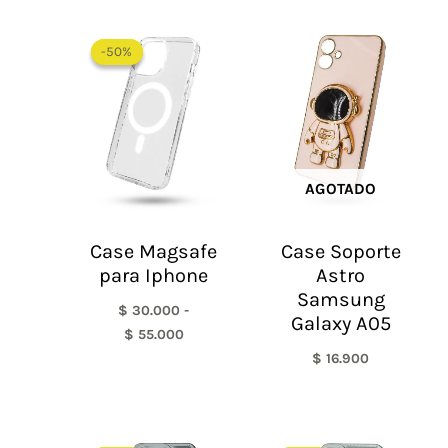
Rango
de
-50%
-50%
precios:
desde
$ 30.000
hasta
$ 55.000
AGOTADO
Case Magsafe
Case Soporte
para Iphone
Astro
Samsung
$
30.000
-
Galaxy A05
$
55.000
$
16.900
El
El
El
El