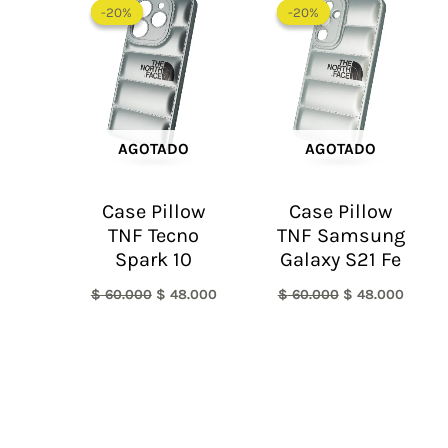
precio
precio
precio
precio
-20%
-20%
-20%
-20%
original
actual
original
actual
era:
es:
era:
es:
$ 60.000.
$ 48.000.
$ 60.000.
$ 48.0
AGOTADO
AGOTADO
Case Pillow
Case Pillow
TNF Tecno
TNF Samsung
Spark 10
Galaxy S21 Fe
$
60.000
$
48.000
$
60.000
$
48.000