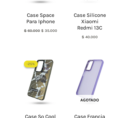
Case Space
Case Silicone
Para Iphone
Xiaomi
Redmi 13C
$
60.000
$
35.000
$
40.000
El
El
precio
precio
-25%
-25%
original
actual
era:
es:
$ 60.000.
$ 45.000.
AGOTADO
Case So Cool
Case Francia