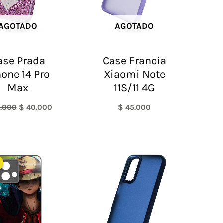
AGOTADO
AGOTADO
ase Prada
Case Francia
hone 14 Pro
Xiaomi Note
Max
11S/11 4G
.000
$
40.000
$
45.000