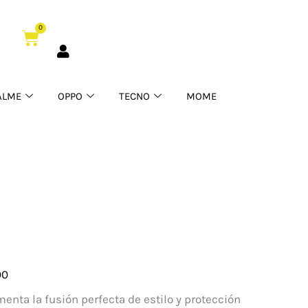
0
Cart
ALME
OPPO
TECNO
MOME
00
enta la fusión perfecta de estilo y protección