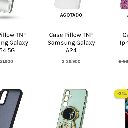
AGOTADO
illow TNF
Case Pillow TNF
C
ng Galaxy
Samsung Galaxy
Ip
54 5G
A24
21.900
$
39.900
$
60
-35%
-35%