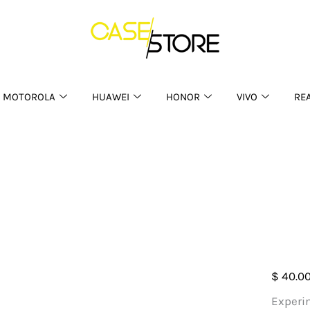
MOTOROLA
HUAWEI
HONOR
VIVO
RE
Case
$
40.0
Chain
Experim