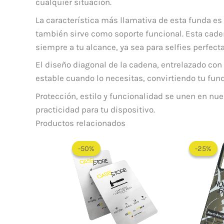
cualquier situación.
La característica más llamativa de esta funda e
también sirve como soporte funcional. Esta caden
siempre a tu alcance, ya sea para selfies perfect
El diseño diagonal de la cadena, entrelazado co
estable cuando lo necesitas, convirtiendo tu fun
Protección, estilo y funcionalidad se unen en nu
practicidad para tu dispositivo.
Productos relacionados
El
El
precio
precio
-50%
-50%
-25%
-25%
original
actual
era:
es:
$ 60.000.
$ 30.000.