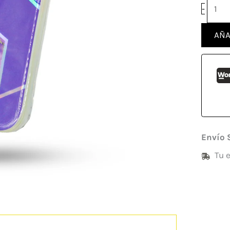
-
AÑA
Envío 
Tu 