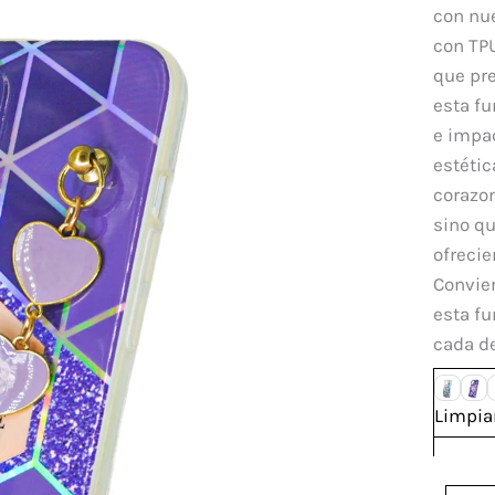
IPhon
con nue
12
con TPU
Pro
que pr
canti
esta fu
e impa
estéti
corazo
sino q
ofrecie
Convier
esta fu
cada de
Limpia