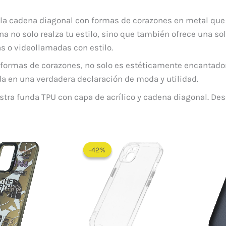
s la cadena diagonal con formas de corazones en metal que
a no solo realza tu estilo, sino que también ofrece una so
as o videollamadas con estilo.
n formas de corazones, no solo es estéticamente encantado
da en una verdadera declaración de moda y utilidad.
estra funda TPU con capa de acrílico y cadena diagonal. D
El
El
El
El
precio
precio
precio
precio
-42%
-42%
original
actual
original
actual
era:
es:
era:
es:
$ 60.000.
$ 45.000.
$ 60.000.
$ 35.000.