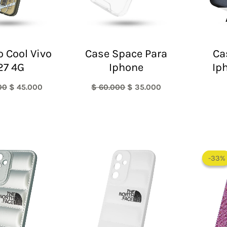
o Cool Vivo
Case Space Para
Ca
27 4G
Iphone
Ip
00
$
45.000
$
60.000
$
35.000
-33%
-33%