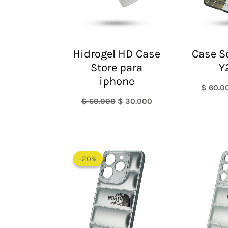
Hidrogel HD Case
Case S
Store para
Y
iphone
$
60.0
$
60.000
$
30.000
El
El
precio
precio
-20%
-20%
original
actual
era:
es:
$ 60.000.
$ 48.000.