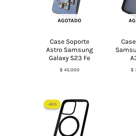
AGOTADO
AG
Case Soporte
Case
Astro Samsung
Samsu
Galaxy S23 Fe
A
$
45.000
$
El
El
precio
precio
-46%
-46%
original
actual
era:
es:
$ 65.000.
$ 35.000.