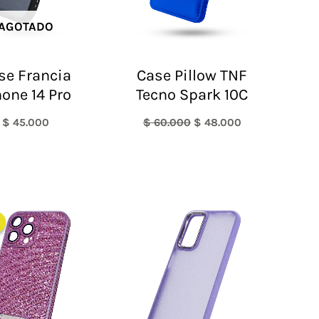
AGOTADO
se Francia
Case Pillow TNF
hone 14 Pro
Tecno Spark 10C
$
45.000
$
60.000
$
48.000
El
El
precio
precio
original
actual
era:
es:
$ 60.000.
$ 40.000.