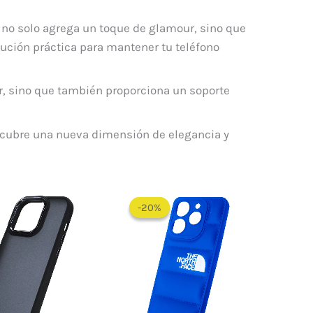
 no solo agrega un toque de glamour, sino que
lución práctica para mantener tu teléfono
r, sino que también proporciona un soporte
escubre una nueva dimensión de elegancia y
El
El
precio
precio
-20%
-20%
original
actual
era:
es:
$ 60.000.
$ 48.000.