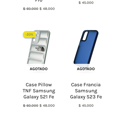
$
45.000
$
60.000
$
48.000
El
El
precio
precio
-20%
-20%
original
actual
era:
es:
$ 60.000.
$ 48.000.
AGOTADO
AGOTADO
Case Pillow
Case Francia
TNF Samsung
Samsung
Galaxy S21 Fe
Galaxy S23 Fe
$
60.000
$
48.000
$
45.000