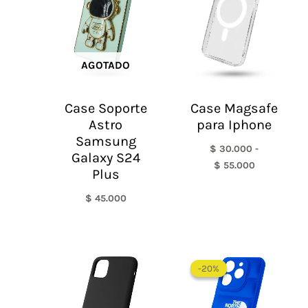
$ 30.000
hasta
$ 55.000
AGOTADO
Case Soporte
Case Magsafe
Astro
para Iphone
Samsung
$
30.000
-
Galaxy S24
$
55.000
Plus
$
45.000
El
El
precio
precio
-20%
-20%
original
actual
era:
es:
$ 60.000.
$ 48.0