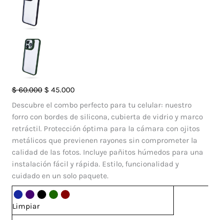
Case
El
El
$
60.000
$
45.000
Ojitos
precio
precio
Descubre el combo perfecto para tu celular: nuestro
Iphone
original
actual
forro con bordes de silicona, cubierta de vidrio y marco
15
era:
es:
retráctil. Protección óptima para la cámara con ojitos
pro
$ 60.000.
$ 45.000.
metálicos que previenen rayones sin comprometer la
Max
calidad de las fotos. Incluye pañitos húmedos para una
cantidad
instalación fácil y rápida. Estilo, funcionalidad y
cuidado en un solo paquete.
Limpiar