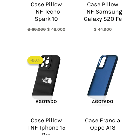
Case Pillow
Case Pillow
TNF Tecno
TNF Samsung
Spark 10
Galaxy S20 Fe
$
60.000
$
48.000
$
44.900
El
El
precio
precio
-20%
-20%
original
actual
era:
es:
$ 60.000.
$ 48.000.
AGOTADO
AGOTADO
Case Pillow
Case Francia
TNF Iphone 15
Oppo A18
Pro