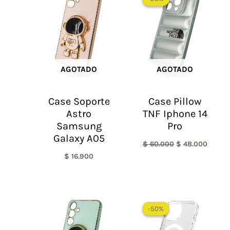
original
actual
era:
es:
$ 60.000.
$ 48.0
AGOTADO
AGOTADO
Case Soporte
Case Pillow
Astro
TNF Iphone 14
Samsung
Pro
Galaxy A05
$
60.000
$
48.000
$
16.900
Rango
de
-50%
-50%
precios:
desde