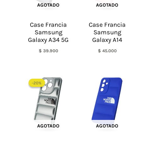
AGOTADO
AGOTADO
Case Francia
Case Francia
Samsung
Samsung
Galaxy A34 5G
Galaxy A14
$
39.900
$
45.000
El
El
precio
precio
-20%
-20%
original
actual
era:
es:
$ 60.000.
$ 48.000.
AGOTADO
AGOTADO