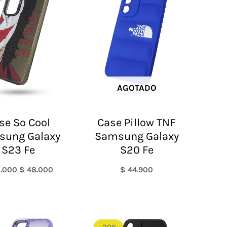
era:
es:
$ 60.000.
$ 48.000.
AGOTADO
se So Cool
Case Pillow TNF
sung Galaxy
Samsung Galaxy
S23 Fe
S20 Fe
.000
$
48.000
$
44.900
El
El
precio
precio