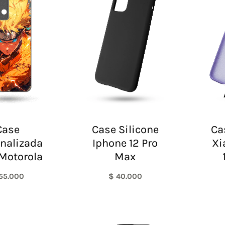
Case
Case Silicone
Ca
nalizada
Iphone 12 Pro
Xi
Motorola
Max
55.000
$
40.000
El
El
El
El