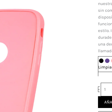
360°
nuestra
Iphon
sin co
6
disposi
Plus
funcion
canti
estilo.
durade
una de
llamad
Limpia
-
AÑA