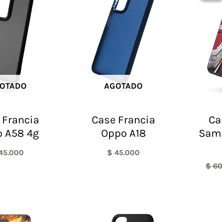
OTADO
AGOTADO
 Francia
Case Francia
Ca
 A58 4g
Oppo A18
Sam
45.000
$
45.000
$
60