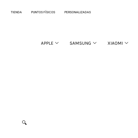
Ir
al
TIENDA
PUNTOS FÍSICOS
PERSONALIZADAS
contenido
APPLE
SAMSUNG
XIAOMI
🔍