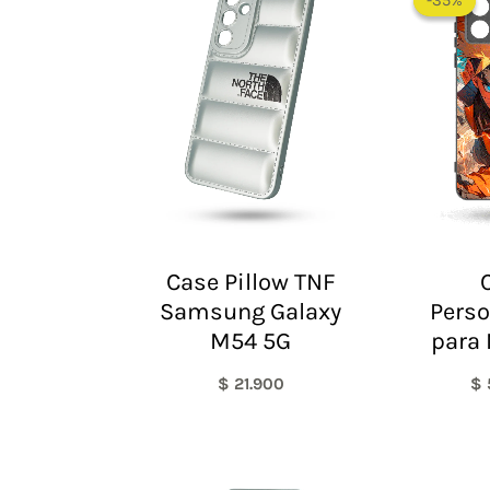
-35%
-35%
Case Pillow TNF
Samsung Galaxy
Perso
M54 5G
para 
$
21.900
$
El
El