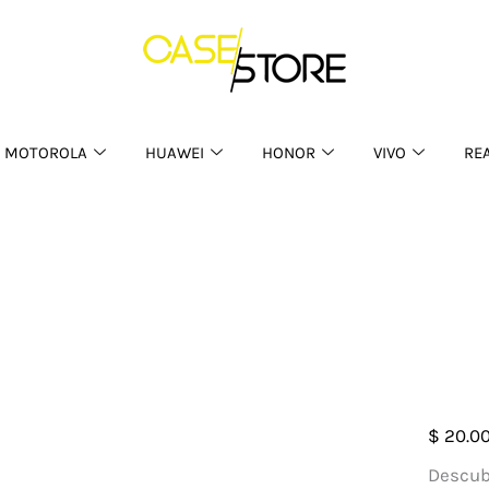
MOTOROLA
HUAWEI
HONOR
VIVO
RE
Case
$
20.0
TPU
Descubr