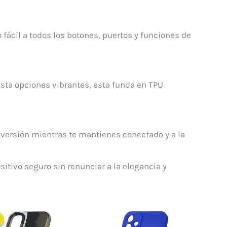
 fácil a todos los botones, puertos y funciones de
asta opciones vibrantes, esta funda en TPU
inversión mientras te mantienes conectado y a la
itivo seguro sin renunciar a la elegancia y
El
El
precio
precio
original
actual