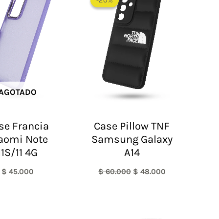
-20%
-20%
original
actual
era:
es:
$ 60.000.
$ 48.000.
AGOTADO
se Francia
Case Pillow TNF
aomi Note
Samsung Galaxy
11S/11 4G
A14
$
45.000
$
60.000
$
48.000
Rango
El
El