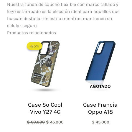
Nuestra funda de caucho flexible con marco tallado y
logo estampado es la elección ideal para aquellos que
buscan destacar en estilo mientras mantienen su
celular seguro.
Productos relacionados
El
El
precio
precio
-25%
-25%
original
actual
era:
es:
$ 60.000.
$ 45.000.
AGOTADO
Case So Cool
Case Francia
Vivo Y27 4G
Oppo A18
$
60.000
$
45.000
$
45.000