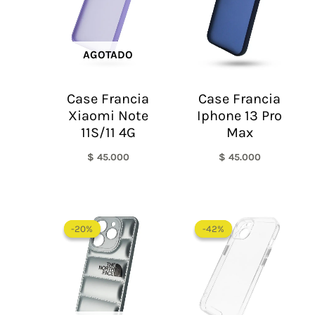
AGOTADO
Case Francia
Case Francia
Xiaomi Note
Iphone 13 Pro
11S/11 4G
Max
$
45.000
$
45.000
El
El
El
El
precio
precio
precio
precio
-20%
-20%
-42%
-42%
original
actual
original
actual
era:
es:
era:
es:
$ 60.000.
$ 48.000.
$ 60.000.
$ 35.0