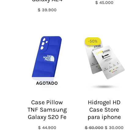
$
45.000
$
39.900
El
El
precio
precio
-50%
-50%
original
actual
era:
es:
$ 60.000.
$ 30.0
AGOTADO
Case Pillow
Hidrogel HD
TNF Samsung
Case Store
Galaxy S20 Fe
para iphone
$
44.900
$
60.000
$
30.000