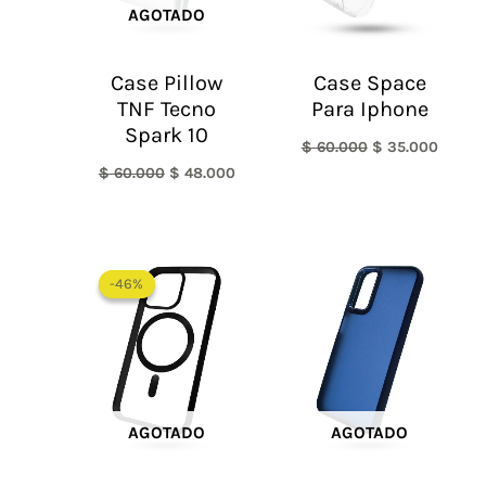
AGOTADO
Case Pillow
Case Space
TNF Tecno
Para Iphone
Spark 10
$
60.000
$
35.000
$
60.000
$
48.000
El
El
precio
precio
-46%
-46%
original
actual
era:
es:
$ 65.000.
$ 35.000.
AGOTADO
AGOTADO