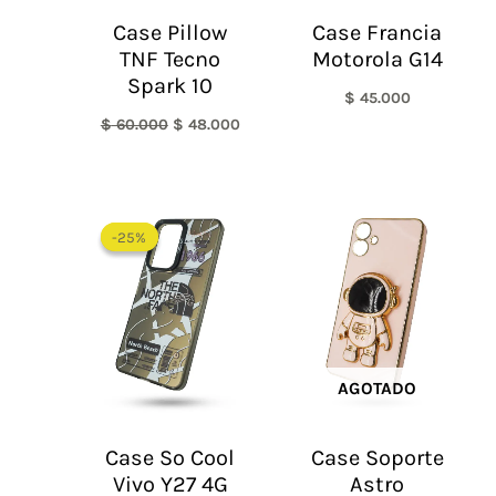
Case Pillow
Case Francia
TNF Tecno
Motorola G14
Spark 10
$
45.000
$
60.000
$
48.000
El
El
precio
precio
-25%
-25%
original
actual
era:
es:
$ 60.000.
$ 45.000.
AGOTADO
Case So Cool
Case Soporte
Vivo Y27 4G
Astro