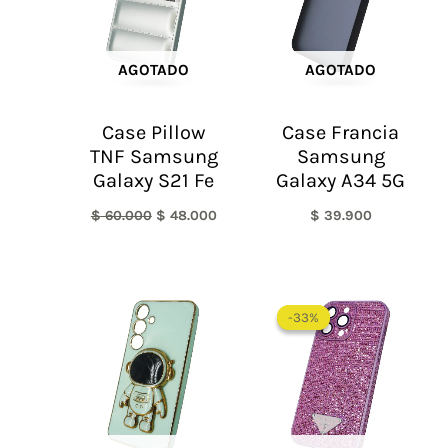
AGOTADO
AGOTADO
Case Pillow
Case Francia
TNF Samsung
Samsung
Galaxy S21 Fe
Galaxy A34 5G
$
60.000
$
48.000
$
39.900
El
El
precio
precio
-33%
-33%
original
actual
era:
es:
$ 60.000.
$ 40.0