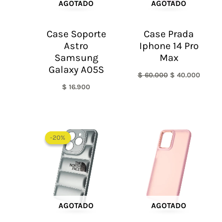
AGOTADO
AGOTADO
Case Soporte
Case Prada
Astro
Iphone 14 Pro
Samsung
Max
Galaxy A05S
$
60.000
$
40.000
$
16.900
El
El
precio
precio
-20%
-20%
original
actual
era:
es:
$ 60.000.
$ 48.000.
AGOTADO
AGOTADO