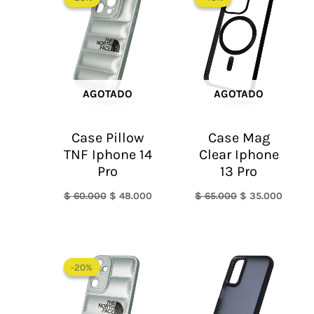
original
actual
original
actual
era:
es:
era:
es:
$ 60.000.
$ 48.000.
$ 65.000.
$ 35.0
AGOTADO
AGOTADO
Case Pillow
Case Mag
TNF Iphone 14
Clear Iphone
Pro
13 Pro
$
60.000
$
48.000
$
65.000
$
35.000
El
El
precio
precio
-20%
-20%
original
actual
era:
es:
$ 60.000.
$ 48.000.