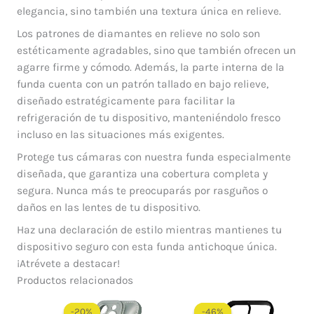
elegancia, sino también una textura única en relieve.
Los patrones de diamantes en relieve no solo son
estéticamente agradables, sino que también ofrecen un
agarre firme y cómodo. Además, la parte interna de la
funda cuenta con un patrón tallado en bajo relieve,
diseñado estratégicamente para facilitar la
refrigeración de tu dispositivo, manteniéndolo fresco
incluso en las situaciones más exigentes.
Protege tus cámaras con nuestra funda especialmente
diseñada, que garantiza una cobertura completa y
segura. Nunca más te preocuparás por rasguños o
daños en las lentes de tu dispositivo.
Haz una declaración de estilo mientras mantienes tu
dispositivo seguro con esta funda antichoque única.
¡Atrévete a destacar!
Productos relacionados
El
El
El
El
precio
precio
precio
precio
-20%
-20%
-46%
-46%