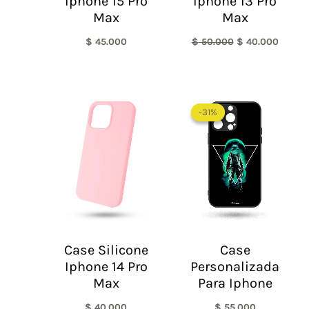
Iphone 15 Pro
Iphone 13 Pro
Max
Max
$
45.000
$
50.000
$
40.000
-31%
-31%
Case Silicone
Case
Iphone 14 Pro
Personalizada
Max
Para Iphone
$
40.000
$
55.000