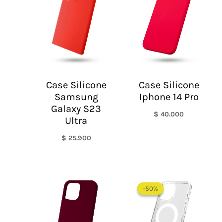
Case Silicone
Case Silicone
Samsung
Iphone 14 Pro
Galaxy S23
$
40.000
Ultra
$
25.900
Rango
de
-50%
-50%
precios:
desde
$ 30.000
hasta