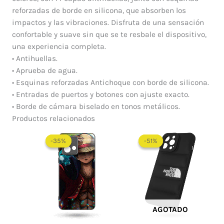
reforzadas de borde en silicona, que absorben los
impactos y las vibraciones. Disfruta de una sensación
confortable y suave sin que se te resbale el dispositivo,
una experiencia completa.
• Antihuellas.
• Aprueba de agua.
• Esquinas reforzadas Antichoque con borde de silicona.
• Entradas de puertos y botones con ajuste exacto.
• Borde de cámara biselado en tonos metálicos.
Productos relacionados
El
El
precio
precio
-35%
-35%
-51%
-51%
original
actual
era:
es:
$ 60.000.
$ 29.4
AGOTADO