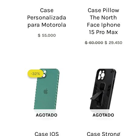
Case
Case Pillow
Personalizada
The North
para Motorola
Face Iphone
15 Pro Max
$
55.000
$
60.000
$
29.450
El
El
precio
precio
-32%
-32%
original
actual
era:
es:
$ 95.000.
$ 65.000.
AGOTADO
AGOTADO
Case IOS
Case Strong