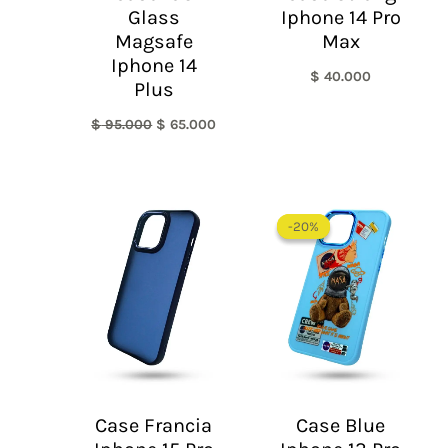
Glass
Iphone 14 Pro
Magsafe
Max
Iphone 14
$
40.000
Plus
$
95.000
$
65.000
El
El
precio
precio
-20%
-20%
original
actual
era:
es:
$ 50.000.
$ 40.0
Case Francia
Case Blue