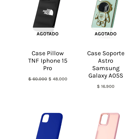
era:
es:
$ 60.000.
$ 48.000.
AGOTADO
AGOTADO
Case Pillow
Case Soporte
TNF Iphone 15
Astro
Pro
Samsung
Galaxy A05S
$
60.000
$
48.000
$
16.900