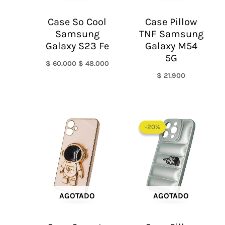
Case So Cool
Case Pillow
Samsung
TNF Samsung
Galaxy S23 Fe
Galaxy M54
5G
$
60.000
$
48.000
$
21.900
El
El
precio
precio
-20%
-20%
original
actual
era:
es:
$ 60.000.
$ 48.0
AGOTADO
AGOTADO