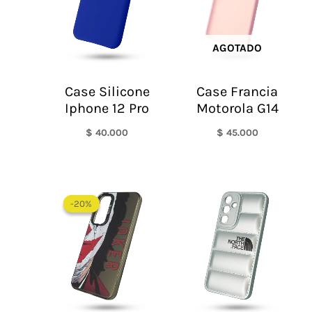
AGOTADO
Case Silicone
Case Francia
Iphone 12 Pro
Motorola G14
$
40.000
$
45.000
El
El
precio
precio
-20%
-20%
original
actual
era:
es:
$ 60.000.
$ 48.000.