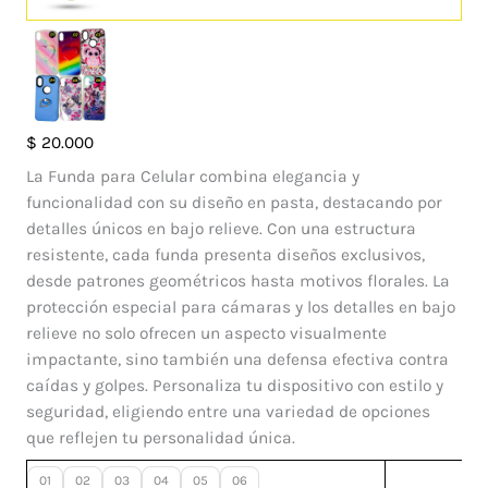
Case
$
20.000
OOAK
La Funda para Celular combina elegancia y
Suport
funcionalidad con su diseño en pasta, destacando por
Iphone
detalles únicos en bajo relieve. Con una estructura
XS
resistente, cada funda presenta diseños exclusivos,
cantidad
desde patrones geométricos hasta motivos florales. La
protección especial para cámaras y los detalles en bajo
relieve no solo ofrecen un aspecto visualmente
impactante, sino también una defensa efectiva contra
caídas y golpes. Personaliza tu dispositivo con estilo y
seguridad, eligiendo entre una variedad de opciones
que reflejen tu personalidad única.
01
02
03
04
05
06