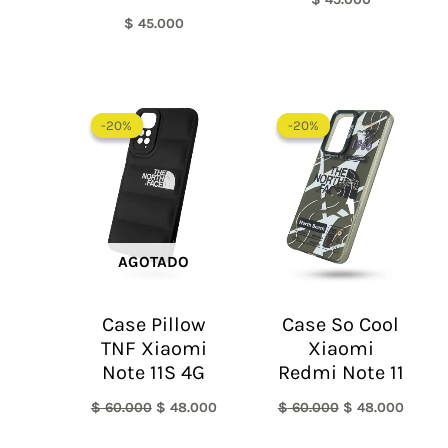
$
45.000
El
El
El
El
precio
precio
precio
precio
-20%
-20%
-20%
-20%
original
actual
original
actual
era:
es:
era:
es:
$ 60.000.
$ 48.000.
$ 60.000.
$ 48.0
AGOTADO
Case Pillow
Case So Cool
TNF Xiaomi
Xiaomi
Note 11S 4G
Redmi Note 11
$
60.000
$
48.000
$
60.000
$
48.000