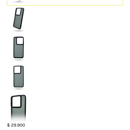
Case
$
29.900