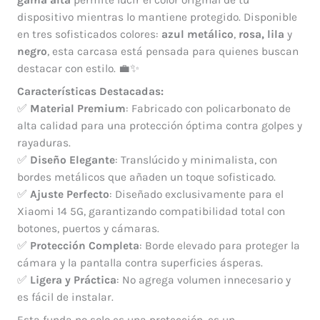
gama alta
permite lucir el color original de tu
dispositivo mientras lo mantiene protegido. Disponible
en tres sofisticados colores:
azul metálico
,
rosa,
lila
y
negro
, esta carcasa está pensada para quienes buscan
destacar con estilo. 💼✨
Características Destacadas:
✅
Material Premium
: Fabricado con policarbonato de
alta calidad para una protección óptima contra golpes y
rayaduras.
✅
Diseño Elegante
: Translúcido y minimalista, con
bordes metálicos que añaden un toque sofisticado.
✅
Ajuste Perfecto
: Diseñado exclusivamente para el
Xiaomi 14 5G, garantizando compatibilidad total con
botones, puertos y cámaras.
✅
Protección Completa
: Borde elevado para proteger la
cámara y la pantalla contra superficies ásperas.
✅
Ligera y Práctica
: No agrega volumen innecesario y
es fácil de instalar.
Esta funda no solo es una protección, es un