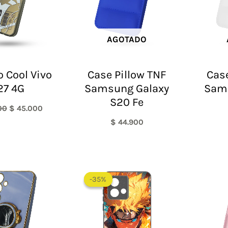
AGOTADO
o Cool Vivo
Case Pillow TNF
Case
27 4G
Samsung Galaxy
Sam
S20 Fe
00
$
45.000
$
44.900
-35%
-35%