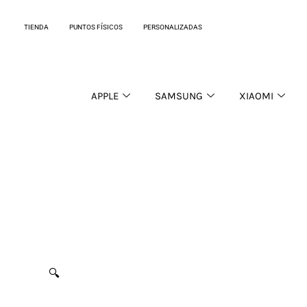
Ir
al
TIENDA
PUNTOS FÍSICOS
PERSONALIZADAS
contenido
APPLE
SAMSUNG
XIAOMI
🔍