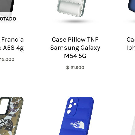
OTADO
 Francia
Case Pillow TNF
Ca
 A58 4g
Samsung Galaxy
Ip
M54 5G
45.000
$
21.900
El
El
precio
precio
original
actual
era:
es:
$ 60.000.
$ 45.000.