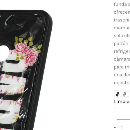
Xiao
funda a
Redm
ofrecen
10A
trasera
canti
diaman
solo el
patrón 
refrige
cámara
para ma
una dec
nuestr
Limpia
-