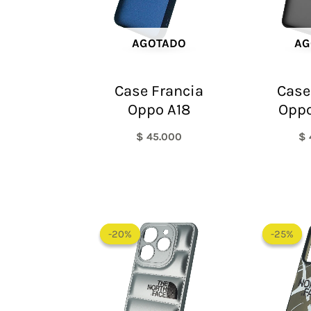
AGOTADO
AG
Case Francia
Case
Oppo A18
Oppo
$
45.000
$
El
El
precio
precio
-20%
-20%
-25%
-25%
original
actual
era:
es:
$ 60.000.
$ 48.000.