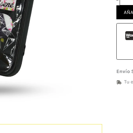
AÑA
Envío 
Tu 