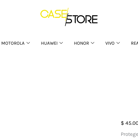
MOTOROLA
HUAWEI
HONOR
VIVO
RE
Case
$
45.0
Diam
Protege