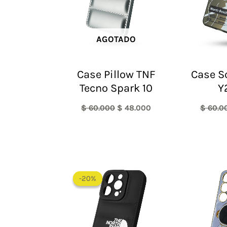
AGOTADO
Case Pillow TNF
Case S
Tecno Spark 10
Y
$
60.000
$
48.000
$
60.0
El
El
precio
precio
-20%
-20%
original
actual
era:
es:
$ 60.000.
$ 48.000.