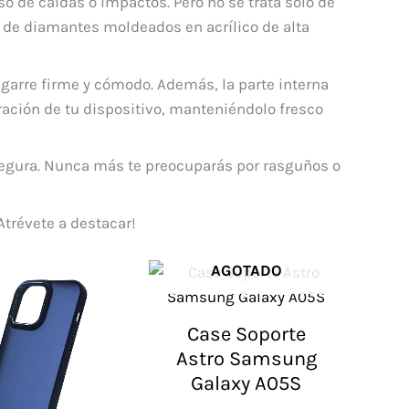
o de caídas o impactos. Pero no se trata solo de
s de diamantes moldeados en acrílico de alta
garre firme y cómodo. Además, la parte interna
eración de tu dispositivo, manteniéndolo fresco
segura. Nunca más te preocuparás por rasguños o
Atrévete a destacar!
AGOTADO
Case Soporte
Astro Samsung
Galaxy A05S