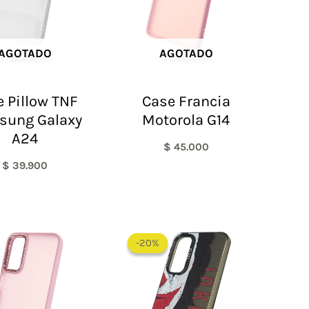
AGOTADO
AGOTADO
 Pillow TNF
Case Francia
sung Galaxy
Motorola G14
A24
$
45.000
$
39.900
El
El
precio
precio
-20%
-20%
original
actual
era:
es:
$ 60.000.
$ 48.000.