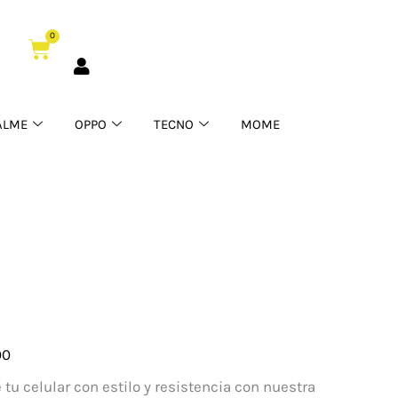
0
Cart
ALME
OPPO
TECNO
MOME
00
ante
 tu celular con estilo y resistencia con nuestra