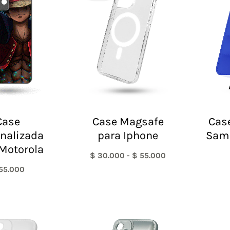
desde
$ 30.000
hasta
$ 55.000
Case
Case Magsafe
Case
nalizada
para Iphone
Sam
Motorola
$
30.000
-
$
55.000
55.000