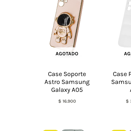
AGOTADO
AG
Case Soporte
Case P
Astro Samsung
Samsu
Galaxy A05
$
16.900
$
El
El