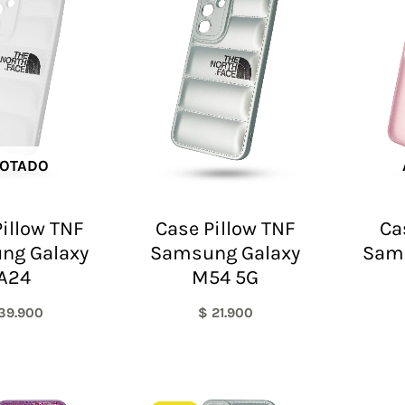
OTADO
illow TNF
Case Pillow TNF
Ca
ng Galaxy
Samsung Galaxy
Sam
A24
M54 5G
39.900
$
21.900
El
El
El
El