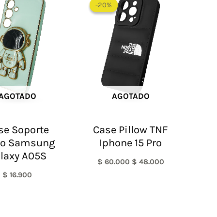
precio
precio
-20%
-20%
original
actual
era:
es:
$ 60.000.
$ 48.000.
AGOTADO
AGOTADO
se Soporte
Case Pillow TNF
ro Samsung
Iphone 15 Pro
laxy A05S
$
60.000
$
48.000
$
16.900