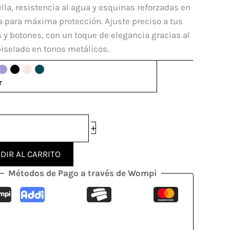
ung
lla, resistencia al agua y esquinas reforzadas en
a para máxima protección. Ajuste preciso a tus
dad
 y botones, con un toque de elegancia gracias al
iselado en tonos metálicos.
r
+
DIR AL CARRITO
Métodos de Pago a través de Wompi