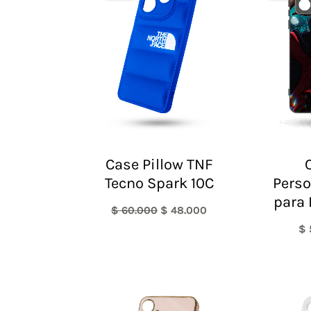
era:
es:
$ 60.000.
$ 48.000.
Case Pillow TNF
Tecno Spark 10C
Perso
para 
$
60.000
$
48.000
$