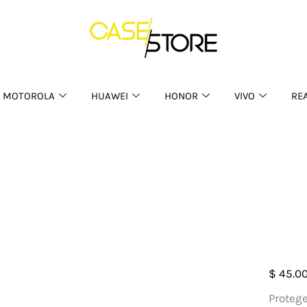
MOTOROLA
HUAWEI
HONOR
VIVO
RE
Case
$
45.0
Franc
Protege