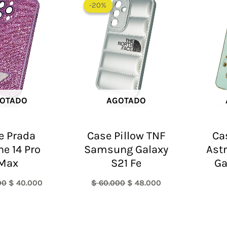
precio
precio
precio
precio
-20%
-20%
original
actual
original
actual
era:
es:
era:
es:
$ 60.000.
$ 40.000.
$ 60.000.
$ 48.000.
OTADO
AGOTADO
e Prada
Case Pillow TNF
Ca
ne 14 Pro
Samsung Galaxy
Ast
Max
S21 Fe
Ga
00
$
40.000
$
60.000
$
48.000