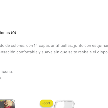
iones (0)
do de colores, con 14 capas antihuellas, junto con esquina
ensación confortable y suave sin que se te resbale el dispo
licona.
.
Rango
de
-50%
-50%
precios: