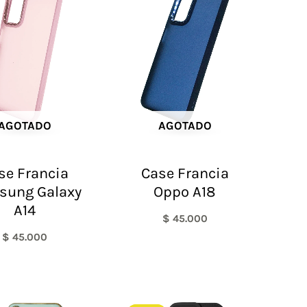
AGOTADO
AGOTADO
se Francia
Case Francia
sung Galaxy
Oppo A18
A14
$
45.000
$
45.000
El
El