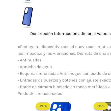
Descripción
Información adicional
Valorac
«Protege tu dispositivo con el nuevo case matiza
los impactos y las vibraciones. Disfruta de una s
• Antihuellas.
• Aprueba de agua.
• Esquinas reforzadas Antichoque con borde de si
• Entradas de puertos y botones con ajuste exacto
• Borde de cámara biselado en tonos metálicos.»
Productos relacionados
El
El
precio
precio
-20%
-20%
-35%
-35%
original
actual