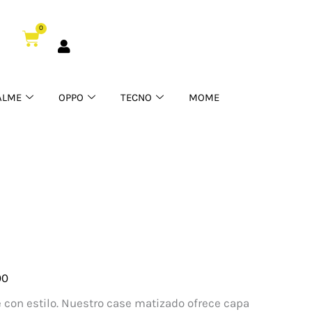
0
Cart
ALME
OPPO
TECNO
MOME
00
ia
 con estilo. Nuestro case matizado ofrece capa