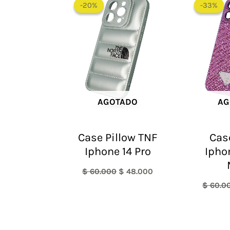
precio
precio
-20%
-20%
-33%
-33%
original
actual
era:
es:
$ 60.000.
$ 48.000.
AGOTADO
AG
Case Pillow TNF
Cas
Iphone 14 Pro
Ipho
$
60.000
$
48.000
$
60.0