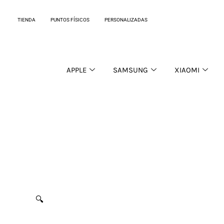
Ir
al
TIENDA
PUNTOS FÍSICOS
PERSONALIZADAS
contenido
APPLE
SAMSUNG
XIAOMI
🔍