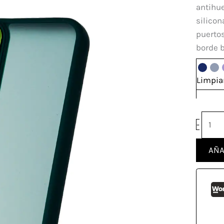
Sams
antihue
A55
silicon
canti
puertos
borde b
Limpia
-
AÑA