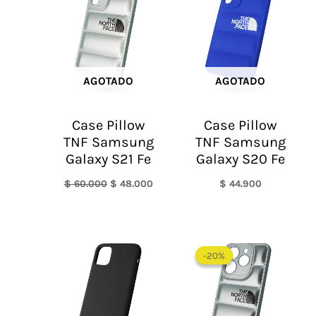
era:
es:
$ 60.000.
$ 48.000.
AGOTADO
AGOTADO
Case Pillow
Case Pillow
TNF Samsung
TNF Samsung
Galaxy S21 Fe
Galaxy S20 Fe
$
60.000
$
48.000
$
44.900
El
El
precio
precio
-20%
-20%
original
actual
era:
es:
$ 60.000.
$ 48.0