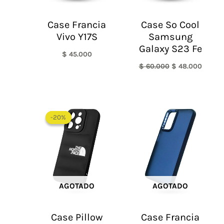
Case Francia
Case So Cool
Vivo Y17S
Samsung
Galaxy S23 Fe
$
45.000
$
60.000
$
48.000
El
El
precio
precio
-20%
-20%
original
actual
era:
es:
$ 60.000.
$ 48.000.
AGOTADO
AGOTADO
Case Pillow
Case Francia