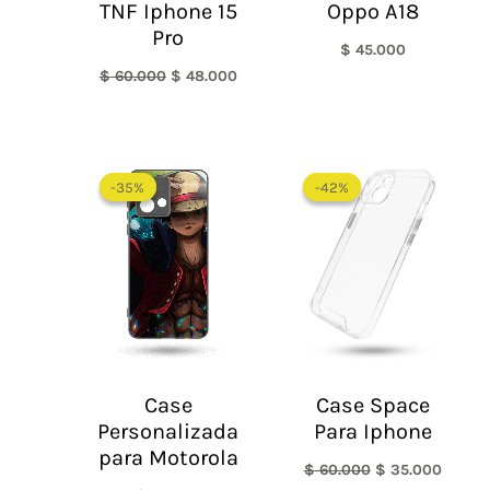
TNF Iphone 15
Oppo A18
Pro
$
45.000
$
60.000
$
48.000
El
El
precio
precio
-35%
-35%
-42%
-42%
original
actual
era:
es:
$ 60.000.
$ 35.0
Case
Case Space
Personalizada
Para Iphone
para Motorola
$
60.000
$
35.000