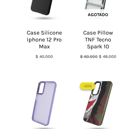
AGOTADO
Case Silicone
Case Pillow
Iphone 12 Pro
TNF Tecno
Max
Spark 10
$
40.000
$
60.000
$
48.000
El
El
precio
precio
-20%
-20%
original
actual
era:
es:
$ 60.000.
$ 48.0