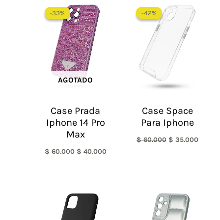
El
El
El
El
precio
precio
precio
precio
-33%
-33%
-42%
-42%
original
actual
original
actual
era:
es:
era:
es:
$ 60.000.
$ 40.000.
$ 60.000.
$ 35.0
AGOTADO
Case Prada
Case Space
Iphone 14 Pro
Para Iphone
Max
$
60.000
$
35.000
$
60.000
$
40.000