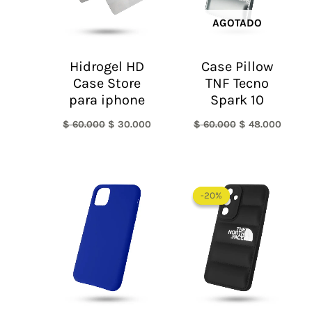
AGOTADO
Hidrogel HD
Case Pillow
Case Store
TNF Tecno
para iphone
Spark 10
$
60.000
$
30.000
$
60.000
$
48.000
El
El
precio
precio
-20%
-20%
original
actual
era:
es:
$ 60.000.
$ 48.0