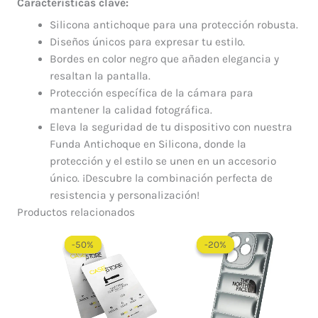
Características clave:
Silicona antichoque para una protección robusta.
Diseños únicos para expresar tu estilo.
Bordes en color negro que añaden elegancia y
resaltan la pantalla.
Protección específica de la cámara para
mantener la calidad fotográfica.
Eleva la seguridad de tu dispositivo con nuestra
Funda Antichoque en Silicona, donde la
protección y el estilo se unen en un accesorio
único. ¡Descubre la combinación perfecta de
resistencia y personalización!
Productos relacionados
El
El
El
El
precio
precio
precio
precio
-50%
-50%
-20%
-20%
original
actual
original
actual
era:
es:
era:
es:
$ 60.000.
$ 30.000.
$ 60.000.
$ 48.0