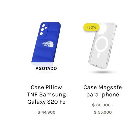
Rango
de
-50%
-50%
precios:
desde
$ 30.000
hasta
$ 55.000
AGOTADO
Case Pillow
Case Magsafe
TNF Samsung
para Iphone
Galaxy S20 Fe
$
30.000
-
$
44.900
$
55.000