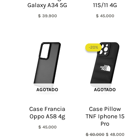
Galaxy A34 5G
11S/11 4G
$
39.900
$
45.000
El
El
precio
precio
-20%
-20%
original
actual
era:
es:
$ 60.000.
$ 48.0
AGOTADO
AGOTADO
Case Francia
Case Pillow
Oppo A58 4g
TNF Iphone 15
Pro
$
45.000
$
60.000
$
48.000