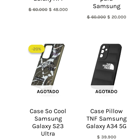
Samsung
$
60.000
$
48.000
$
60.000
$
20.000
El
El
precio
precio
-20%
-20%
original
actual
era:
es:
$ 60.000.
$ 48.000.
AGOTADO
AGOTADO
Case So Cool
Case Pillow
Samsung
TNF Samsung
Galaxy S23
Galaxy A34 5G
Ultra
$
39.900