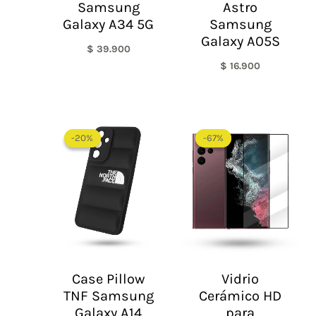
Samsung
Astro
Galaxy A34 5G
Samsung
Galaxy A05S
$
39.900
$
16.900
El
El
El
El
precio
precio
precio
precio
-20%
-20%
-67%
-67%
original
actual
original
actual
era:
es:
era:
es:
$ 60.000.
$ 48.000.
$ 60.000.
$ 20.0
Case Pillow
Vidrio
TNF Samsung
Cerámico HD
Galaxy A14
para