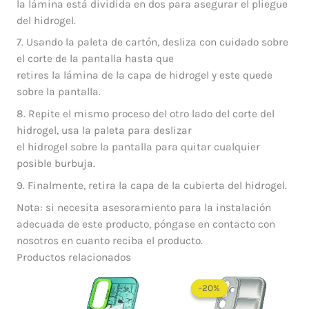
la lámina está dividida en dos para asegurar el pliegue
del hidrogel.
7. Usando la paleta de cartón, desliza con cuidado sobre
el corte de la pantalla hasta que
retires la lámina de la capa de hidrogel y este quede
sobre la pantalla.
8. Repite el mismo proceso del otro lado del corte del
hidrogel, usa la paleta para deslizar
el hidrogel sobre la pantalla para quitar cualquier
posible burbuja.
9. Finalmente, retira la capa de la cubierta del hidrogel.
Nota: si necesita asesoramiento para la instalación
adecuada de este producto, póngase en contacto con
nosotros en cuanto reciba el producto.
Productos relacionados
El
El
precio
precio
-20%
-20%
original
actual
era:
es: