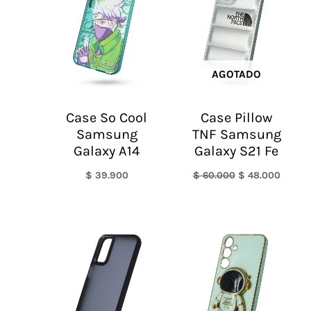
$ 60.000.
$ 48.0
AGOTADO
Case So Cool
Case Pillow
Samsung
TNF Samsung
Galaxy A14
Galaxy S21 Fe
$
39.900
$
60.000
$
48.000