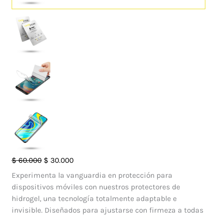
Hidrogel
El
El
$
60.000
$
30.000
HD
precio
precio
Experimenta la vanguardia en protección para
Case
original
actual
dispositivos móviles con nuestros protectores de
Store
era:
es:
hidrogel, una tecnología totalmente adaptable e
para
$ 60.000.
$ 30.000.
invisible. Diseñados para ajustarse con firmeza a todas