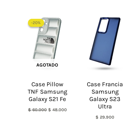
El
El
precio
precio
-20%
-20%
original
actual
era:
es:
$ 60.000.
$ 48.000.
AGOTADO
Case Pillow
Case Francia
TNF Samsung
Samsung
Galaxy S21 Fe
Galaxy S23
Ultra
$
60.000
$
48.000
$
29.900