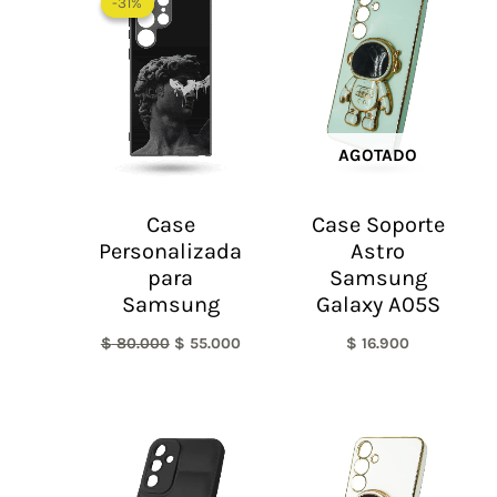
-31%
-31%
original
actual
era:
es:
$ 80.000.
$ 55.000.
AGOTADO
Case
Case Soporte
Personalizada
Astro
para
Samsung
Samsung
Galaxy A05S
$
80.000
$
55.000
$
16.900