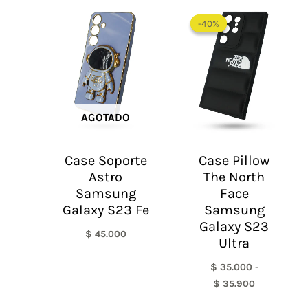
Rango
de
-40%
-40%
precios:
desde
$ 35.000
hasta
$ 35.900
AGOTADO
Case Soporte
Case Pillow
Astro
The North
Samsung
Face
Galaxy S23 Fe
Samsung
Galaxy S23
$
45.000
Ultra
$
35.000
-
$
35.900