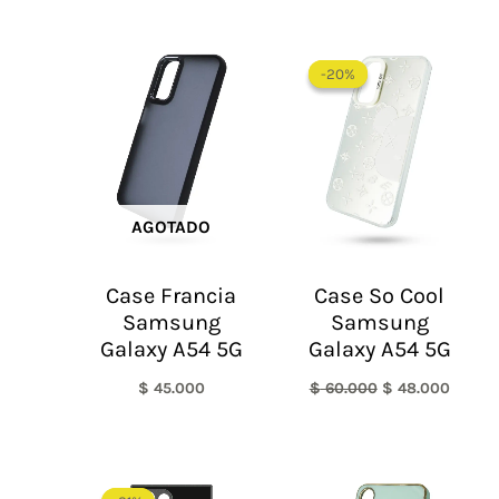
El
El
precio
precio
-20%
-20%
original
actual
era:
es:
$ 60.000.
$ 48.0
AGOTADO
Case Francia
Case So Cool
Samsung
Samsung
Galaxy A54 5G
Galaxy A54 5G
$
45.000
$
60.000
$
48.000
El
El
precio
precio