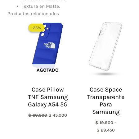
Textura en Matte.
Productos relacionados
El
El
Rango
precio
precio
de
-25%
-25%
original
actual
precios:
era:
es:
desde
$ 60.000.
$ 45.000.
$ 19.900
hasta
$ 29.450
AGOTADO
Case Pillow
Case Space
TNF Samsung
Transparente
Galaxy A54 5G
Para
Samsung
$
60.000
$
45.000
$
19.900
-
$
29.450