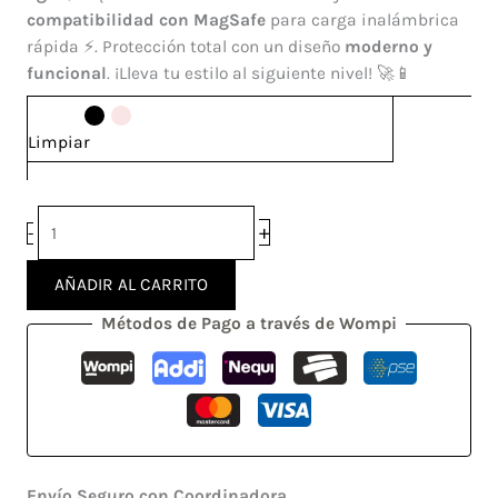
S23
compatibilidad con MagSafe
para carga inalámbrica
Ultra
rápida ⚡. Protección total con un diseño
moderno y
cantidad
funcional
. ¡Lleva tu estilo al siguiente nivel! 🚀📱
Limpiar
+
-
AÑADIR AL CARRITO
Métodos de Pago a través de Wompi
Envío Seguro con Coordinadora