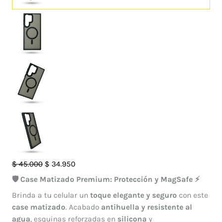
Case
El
El
$
45.000
$
34.950
Francia
precio
precio
🛡️ Case Matizado Premium: Protección y MagSafe ⚡
Magsafe
original
actual
Brinda a tu celular un
toque elegante y seguro
con este
Samsung
era:
es:
case matizado
. Acabado
antihuella y resistente al
Galaxy
$ 45.000.
$ 34.950.
agua
, esquinas reforzadas en
silicona
y