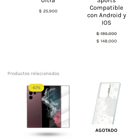
Ultra
Sports
Compatible
$
25.900
con Android y
IOS
$
185.000
$
148.000
Productos relacionados
El
El
precio
precio
-67%
-67%
original
actual
era:
es:
$ 60.000.
$ 20.000.
AGOTADO