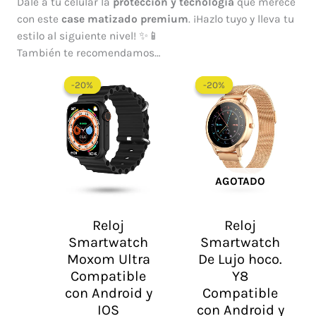
Dale a tu celular la
protección y tecnología
que merece
con este
case matizado premium
. ¡Hazlo tuyo y lleva tu
estilo al siguiente nivel! ✨📱
También te recomendamos…
El
El
El
El
precio
precio
precio
precio
-20%
-20%
-20%
-20%
original
actual
original
actual
era:
es:
era:
es:
$ 210.000.
$ 168.000.
$ 204.000.
$ 163.200.
AGOTADO
Reloj
Reloj
Smartwatch
Smartwatch
Moxom Ultra
De Lujo hoco.
Compatible
Y8
con Android y
Compatible
IOS
con Android y