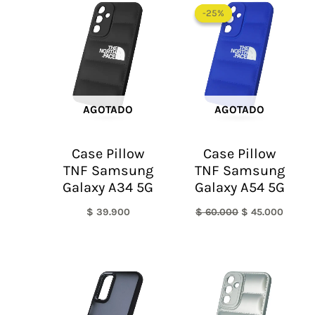
precio
precio
-25%
-25%
original
actual
era:
es:
$ 60.000.
$ 45.0
AGOTADO
AGOTADO
Case Pillow
Case Pillow
TNF Samsung
TNF Samsung
Galaxy A34 5G
Galaxy A54 5G
$
39.900
$
60.000
$
45.000