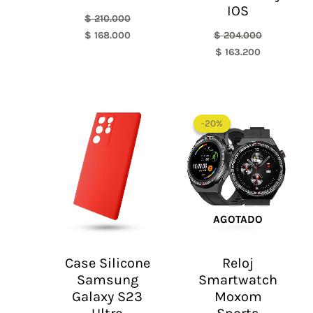
IOS
$
210.000
$
168.000
$
204.000
$
163.200
El
El
precio
precio
-20%
-20%
original
actual
era:
es:
$ 185.000.
$ 148.000.
AGOTADO
Case Silicone
Reloj
Samsung
Smartwatch
Galaxy S23
Moxom