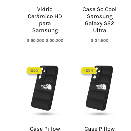
Vidrio
Case So Cool
Cerámico HD
Samsung
para
Galaxy S22
Samsung
Ultra
$
60.000
$
20.000
$
34.900
El
El
El
El
precio
precio
precio
precio
-20%
-20%
-25%
-25%
original
actual
original
actual
era:
es:
era:
es:
$ 60.000.
$ 48.000.
$ 60.000.
$ 45.0
Case Pillow
Case Pillow