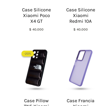
Case Silicone
Case Silicone
Xiaomi Poco
Xiaomi
X4 GT
Redmi 10A
$
40.000
$
40.000
El
El
precio
precio
-20%
-20%
original
actual
era:
es:
$ 60.000.
$ 48.000.
Case Pillow
Case Francia