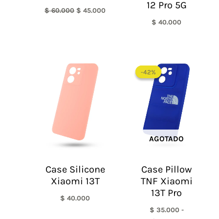
12 Pro 5G
$
60.000
$
45.000
$
40.000
Rango
de
-42%
-42%
precios:
desde
$ 35.000
hasta
$ 60.000
AGOTADO
Case Silicone
Case Pillow
Xiaomi 13T
TNF Xiaomi
13T Pro
$
40.000
$
35.000
-