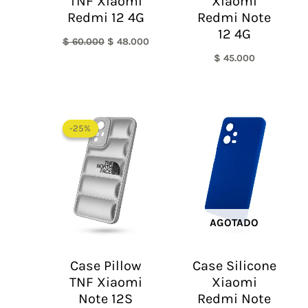
TNF Xiaomi
Xiaomi
Redmi 12 4G
Redmi Note
12 4G
$
60.000
$
48.000
$
45.000
El
El
precio
precio
-25%
-25%
original
actual
era:
es:
$ 60.000.
$ 45.000.
AGOTADO
Case Pillow
Case Silicone
TNF Xiaomi
Xiaomi
Note 12S
Redmi Note