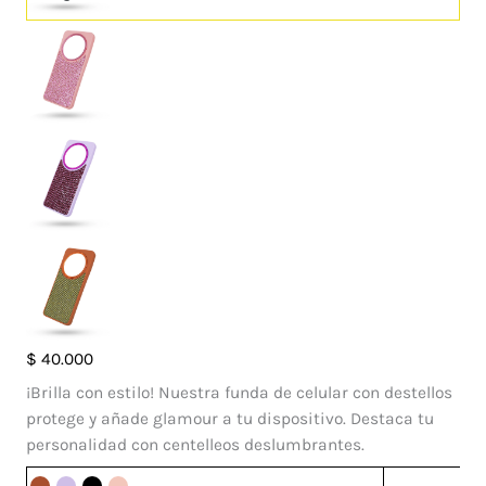
Case
$
40.000
Sol
¡Brilla con estilo! Nuestra funda de celular con destellos
Xiaomi
protege y añade glamour a tu dispositivo. Destaca tu
Redmi
personalidad con centelleos deslumbrantes.
14C