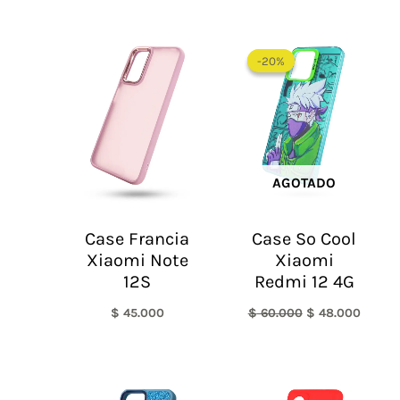
El
El
precio
precio
-20%
-20%
original
actual
era:
es:
$ 60.000.
$ 48.0
AGOTADO
Case Francia
Case So Cool
Xiaomi Note
Xiaomi
12S
Redmi 12 4G
$
45.000
$
60.000
$
48.000