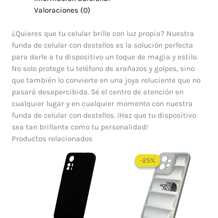
Valoraciones (0)
¿Quieres que tu celular brille con luz propia? Nuestra
funda de celular con destellos es la solución perfecta
para darle a tu dispositivo un toque de magia y estilo.
No solo protege tu teléfono de arañazos y golpes, sino
que también lo convierte en una joya reluciente que no
pasará desapercibida. Sé el centro de atención en
cualquier lugar y en cualquier momento con nuestra
funda de celular con destellos. ¡Haz que tu dispositivo
sea tan brillante como tu personalidad!
Productos relacionados
El
El
precio
precio
-25%
-25%
original
actual
era:
es:
$ 60.000.
$ 45.0